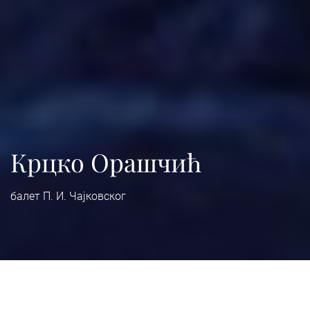
Крцко Орашчић
балет П. И. Чајковског