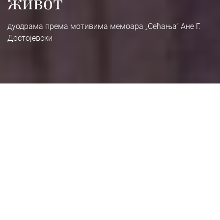
живот
дуодрама према мотивима мемоара „Сећања“ Ане Г.
Достојевски