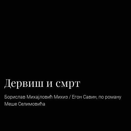
Дервиш и смрт
Борислав Михајловић Михиз / Егон Савин, по роману
Меше Селимовића