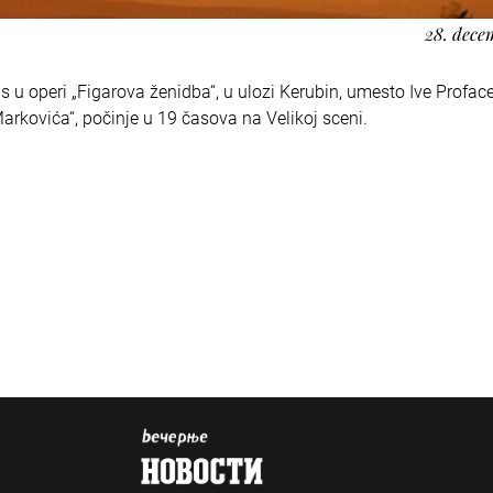
28. dece
u operi „Figarova ženidba“, u ulozi Kerubin, umesto Ive Profac
Markovića“, počinje u 19 časova na Velikoj sceni.