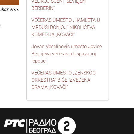
VELIKOJ SCENI "SEVILjSKI
BERBERIN“
mbar 2011.
VEČERAS UMESTO „HAMLETA U
e
MRDUŠI DONjOJ“ NIKOLIĆEVA
KOMEDIJA „KOVAČI“
Jovan Veselinović umesto Jovice
Begojeva večeras u Uspavanoj
lepotici
VEČERAS UMESTO „ŽENSKOG
ORKESTRA“ BIĆE IZVEDENA
DRAMA „KOVAČI“