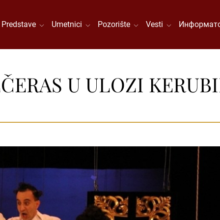
Predstave
Umetnici
Pozorište
Vesti
Информато
EČERAS U ULOZI KERUB