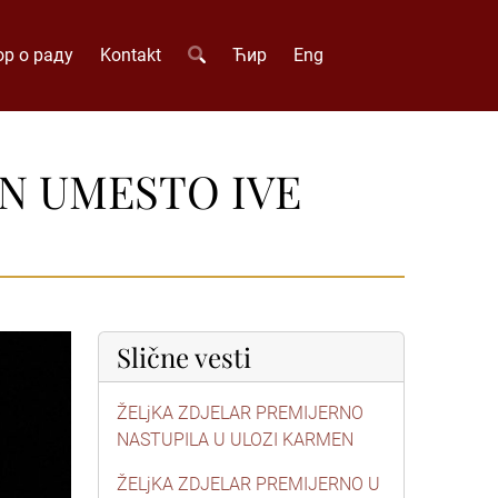
р о раду
Kontakt
Ћир
Eng
IN UMESTO IVE
Slične vesti
ŽELjKA ZDJELAR PREMIJERNO
NASTUPILA U ULOZI KARMEN
ŽELjKA ZDJELAR PREMIJERNO U