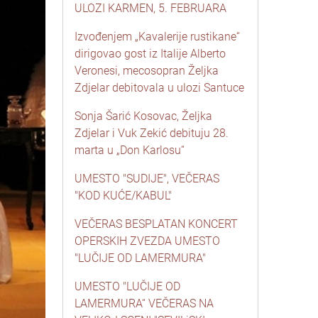
ULOZI KARMEN, 5. FEBRUARA
Izvođenjem „Kavalerije rustikane“
dirigovao gost iz Italije Alberto
Veronesi, mecosopran Željka
Zdjelar debitovala u ulozi Santuce
Sonja Šarić Kosovac, Željka
Zdjelar i Vuk Zekić debituju 28.
marta u „Don Karlosu“
UMESTO "SUDIJE", VEČERAS
"KOD KUĆE/KABUL"
VEČERAS BESPLATAN KONCERT
OPERSKIH ZVEZDA UMESTO
"LUČIJE OD LAMERMURA"
UMESTO "LUČIJE OD
LAMERMURA“ VEČERAS NA