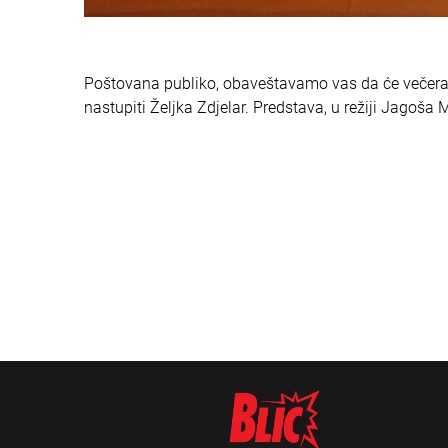
Poštovana publiko, obaveštavamo vas da će večeras 
nastupiti Željka Zdjelar. Predstava, u režiji Jagoša 