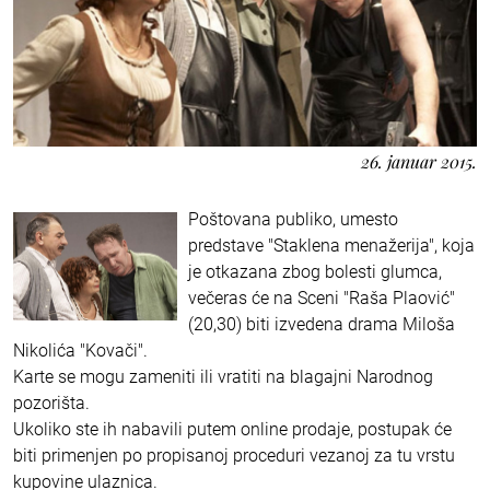
26. januar 2015.
Poštovana publiko, umesto
predstave "Staklena menažerija", koja
je otkazana zbog bolesti glumca,
večeras će na Sceni "Raša Plaović"
(20,30) biti izvedena drama Miloša
Nikolića "Kovači".
Karte se mogu zameniti ili vratiti na blagajni Narodnog
pozorišta.
Ukoliko ste ih nabavili putem online prodaje, postupak će
biti primenjen po propisanoj proceduri vezanoj za tu vrstu
kupovine ulaznica.