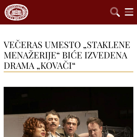
VEČERAS UMESTO „STAKLENE
MENAŽERIJE“ BIĆE IZVEDENA
DRAMA „KOVAČI“