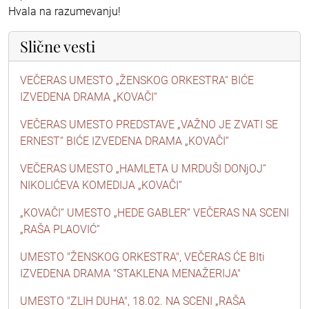
Hvala na razumevanju!
Slične vesti
VEČERAS UMESTO „ŽENSKOG ORKESTRA“ BIĆE
IZVEDENA DRAMA „KOVAČI“
VEČERAS UMESTO PREDSTAVE „VAŽNO JE ZVATI SE
ERNEST“ BIĆE IZVEDENA DRAMA „KOVAČI“
VEČERAS UMESTO „HAMLETA U MRDUŠI DONjOJ“
NIKOLIĆEVA KOMEDIJA „KOVAČI“
„KOVAČI“ UMESTO „HEDE GABLER“ VEČERAS NA SCENI
„RAŠA PLAOVIĆ“
UMESTO "ŽENSKOG ORKESTRA", VEČERAS ĆE BIti
IZVEDENA DRAMA "STAKLENA MENAŽERIJA"
UMESTO "ZLIH DUHA", 18.02. NA SCENI „RAŠA