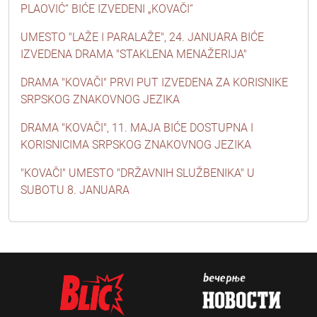
PLAOVIĆ“ BIĆE IZVEDENI „KOVAČI“
UMESTO "LAŽE I PARALAŽE", 24. JANUARA BIĆE
IZVEDENA DRAMA "STAKLENA MENAŽERIJA"
DRAMA "KOVAČI" PRVI PUT IZVEDENA ZA KORISNIKE
SRPSKOG ZNAKOVNOG JEZIKA
DRAMA "KOVAČI", 11. MAJA BIĆE DOSTUPNA I
KORISNICIMA SRPSKOG ZNAKOVNOG JEZIKA
"KOVAČI" UMESTO "DRŽAVNIH SLUŽBENIKA" U
SUBOTU 8. JANUARA