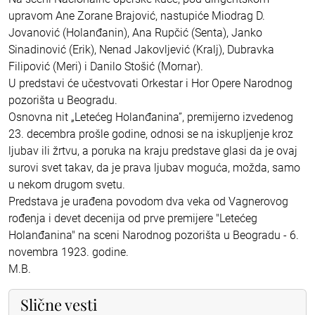
upravom Ane Zorane Brajović, nastupiće Miodrag D.
Jovanović (Holanđanin), Ana Rupčić (Senta), Janko
Sinadinović (Erik), Nenad Jakovljević (Kralj), Dubravka
Filipović (Meri) i Danilo Stošić (Mornar).
U predstavi će učestvovati Orkestar i Hor Opere Narodnog
pozorišta u Beogradu.
Osnovna nit „Letećeg Holanđanina”, premijerno izvedenog
23. decembra prošle godine, odnosi se na iskupljenje kroz
ljubav ili žrtvu, a poruka na kraju predstave glasi da je ovaj
surovi svet takav, da je prava ljubav moguća, možda, samo
u nekom drugom svetu.
Predstava je urađena povodom dva veka od Vagnerovog
rođenja i devet decenija od prve premijere "Letećeg
Holanđanina" na sceni Narodnog pozorišta u Beogradu - 6.
novembra 1923. godine.
M.B.
Slične vesti