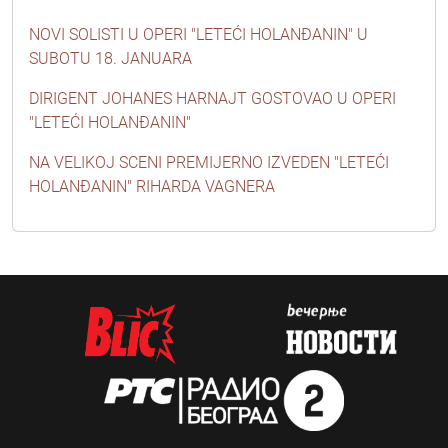
NOVI SOLISTI U OPERI "LETEĆI HOLANĐANIN" U
SUBOTU 18. JANUARA
DIRIGENT JOHANES HARNAJT GOSTOVAO U OPERI
"LETEĆI HOLANĐANIN"
NA VELIKOJ SCENI PREMIJERNO IZVEDEN "LETEĆI
HOLANĐANIN" RIHARDA VAGNERA