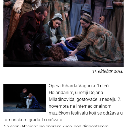
31. oktobar 2014.
Opera Riharda Vagnera "Leteći
Holanđanin", u režiji Dejana
Miladinovića, gostovaće u nedelju 2.
novembra na Internacionalnom
muzičkom festivalu koji se održava u
rumunskom gradu Temišvaru.
Na sceni Nacionalne operske kuće, pod dirigentskom