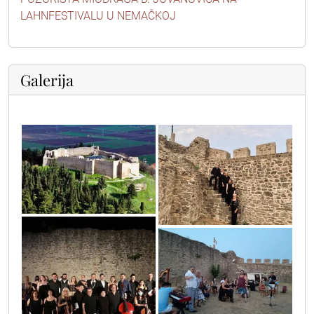
LAHNFESTIVALU U NEMAČKOJ
Galerija
unnamed_6
unnamed_5
unnamed
unnamed_4