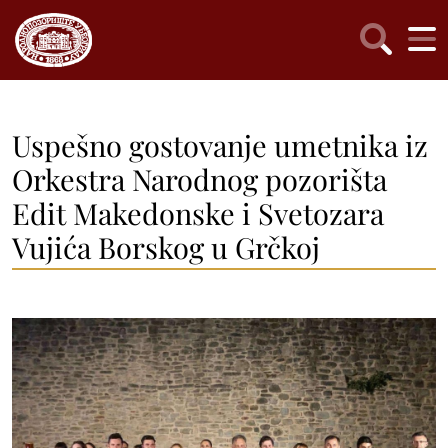
Uspešno gostovanje umetnika iz
Orkestra Narodnog pozorišta
Edit Makedonske i Svetozara
Vujića Borskog u Grčkoj