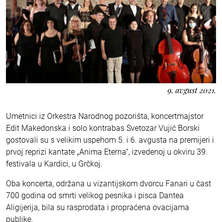
9. avgust 2021.
Umetnici iz Orkestra Narodnog pozorišta, koncertmajstor
Edit Makedonska i solo kontrabas Svetozar Vujić Borski
gostovali su s velikim uspehom 5. i 6. avgusta na premijeri i
prvoj reprizi kantate „Anima Eterna“, izvedenoj u okviru 39.
festivala u Kardici, u Grčkoj.
Oba koncerta, održana u vizantijskom dvorcu Fanari u čast
700 godina od smrti velikog pesnika i pisca Dantea
Aligijerija, bila su rasprodata i propraćena ovacijama
publike.