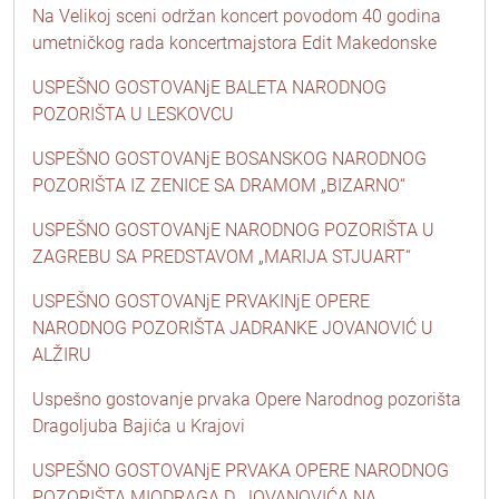
Na Velikoj sceni održan koncert povodom 40 godina
umetničkog rada koncertmajstora Edit Makedonske
USPEŠNO GOSTOVANjE BALETA NARODNOG
POZORIŠTA U LESKOVCU
USPEŠNO GOSTOVANjE BOSANSKOG NARODNOG
POZORIŠTA IZ ZENICE SA DRAMOM „BIZARNO“
USPEŠNO GOSTOVANjE NARODNOG POZORIŠTA U
ZAGREBU SA PREDSTAVOM „MARIJA STJUART“
USPEŠNO GOSTOVANjE PRVAKINjE OPERE
NARODNOG POZORIŠTA JADRANKE JOVANOVIĆ U
ALŽIRU
Uspešno gostovanje prvaka Opere Narodnog pozorišta
Dragoljuba Bajića u Krajovi
USPEŠNO GOSTOVANjE PRVAKA OPERE NARODNOG
POZORIŠTA MIODRAGA D. JOVANOVIĆA NA