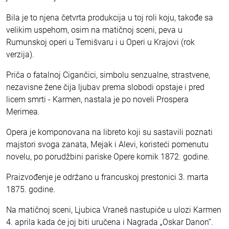
Bila je to njena četvrta produkcija u toj roli koju, takođe sa
velikim uspehom, osim na matičnoj sceni, peva u
Rumunskoj operi u Temišvaru i u Operi u Krajovi (rok
verzija).
Priča o fatalnoj Cigančici, simbolu senzualne, strastvene,
nezavisne žene čija ljubav prema slobodi opstaje i pred
licem smrti - Karmen, nastala je po noveli Prospera
Merimea.
Opera je komponovana na libreto koji su sastavili poznati
majstori svoga zanata, Mejak i Alevi, koristeći pomenutu
novelu, po porudžbini pariske Opere komik 1872. godine.
Praizvođenje je održano u francuskoj prestonici 3. marta
1875. godine.
Na matičnoj sceni, Ljubica Vraneš nastupiće u ulozi Karmen
4. aprila kada će joj biti uručena i Nagrada „Oskar Danon“.