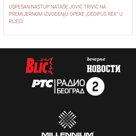
USPEŠAN NASTUP NATAŠE JOVIĆ TRIVIĆ NA
PREMIJERNOM IZVOĐENjU OPERE „OEDIPUS REX” U
RIJECI