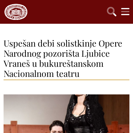
Uspešan debi solistkinje Opere
Narodnog pozorišta Ljubice
Vraneš u bukureštanskom
Nacionalnom teatru