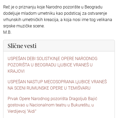
Reč je o priznanju koje Narodno pozorište u Beogradu
dodeljuje mladom umetniku kao podsticaj za ostvarenje
vrhunskih umetničkih kreacija, a koja nosi ime tog velikana
srpske muzičke scene.
M.B.
Slične vesti
USPEŠAN DEBI SOLISTKINjE OPERE NARODNOG
POZORIŠTA U BEOGRADU LjUBICE VRANEŠ U
KRAJOVI
USPEŠAN NASTUP MECOSOPRANA LjUBICE VRANEŠ
NA SCENI RUMUNSKE OPERE U TEMIŠVARU
Prvak Opere Narodnog pozorišta Dragoljub Bajić
gostovao u Nacionalnom teatru u Bukureštu, u
Verdijevoj "Aidi"