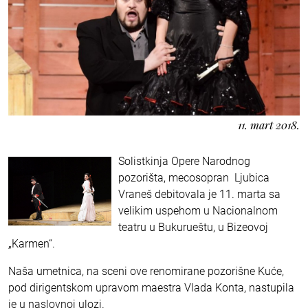
11. mart 2018.
Solistkinja Opere Narodnog
pozorišta, mecosopran Ljubica
Vraneš debitovala je 11. marta sa
velikim uspehom u Nacionalnom
teatru u Bukurueštu, u Bizeovoj
„Karmen“.
Naša umetnica, na sceni ove renomirane pozorišne Kuće,
pod dirigentskom upravom maestra Vlada Konta, nastupila
je u naslovnoj ulozi.