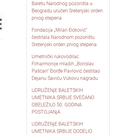
Baletu Narodnog pozorišta u
Beogradu uručen Sretenjski orden
prvog stepena
Fondacija „Milan Đoković“
čestitala Narodnom pozorištu
Sretenjski orden prvog stepena
Umetnički rukovodilac
Filharmonije mladih „Borislav
Pašćan“ Đorđe Pavlović čestitao
Dejanu Saviću Vukovu nagradu
UDRUŽENjE BALETSKIH
UMETNIKA SRBIJE SVEČANO
OBELEŽILO 50. GODINA
POSTOJANjA
UDRUŽENjE BALETSKIH
UMETNIKA SRBIJE DODELIO