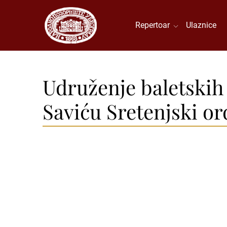
Repertoar
Ulaznice
Udruženje baletskih
Saviću Sretenjski o