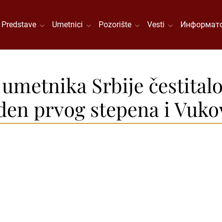
Predstave
Umetnici
Pozorište
Vesti
Информато
 umetnika Srbije čestita
rden prvog stepena i Vuk