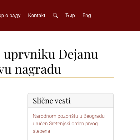
р о раду
Kontakt
Ћир
Eng
lo uprvniku Dejanu
ovu nagradu
Slične vesti
Narodnom pozorištu u Beogradu
uručen Sretenjski orden prvog
stepena