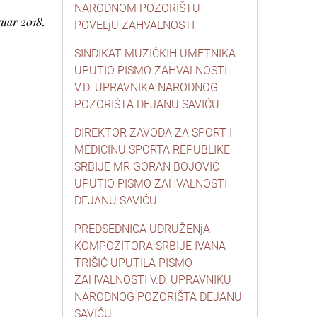
NARODNOM POZORIŠTU
ruar 2018.
POVELjU ZAHVALNOSTI
SINDIKAT MUZIČKIH UMETNIKA
UPUTIO PISMO ZAHVALNOSTI
V.D. UPRAVNIKA NARODNOG
POZORIŠTA DEJANU SAVIĆU
DIREKTOR ZAVODA ZA SPORT I
MEDICINU SPORTA REPUBLIKE
SRBIJE MR GORAN BOJOVIĆ
UPUTIO PISMO ZAHVALNOSTI
DEJANU SAVIĆU
PREDSEDNICA UDRUŽENjA
KOMPOZITORA SRBIJE IVANA
TRIŠIĆ UPUTILA PISMO
ZAHVALNOSTI V.D. UPRAVNIKU
NARODNOG POZORIŠTA DEJANU
SAVIĆU