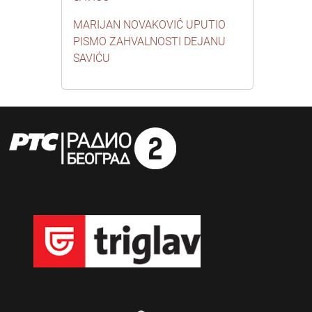
MARIJAN NOVAKOVIĆ UPUTIO
PISMO ZAHVALNOSTI DEJANU
SAVIĆU