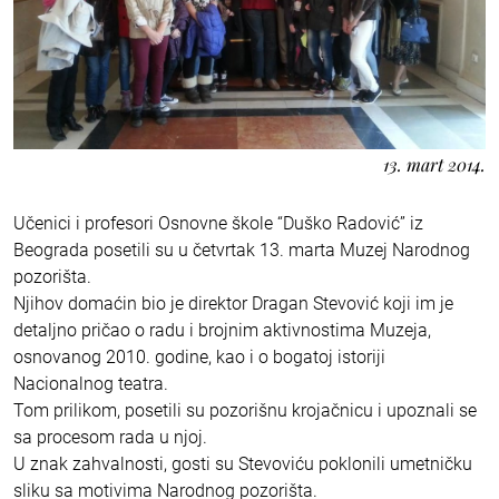
13. mart 2014.
Učenici i profesori Osnovne škole “Duško Radović” iz
Beograda posetili su u četvrtak 13. marta Muzej Narodnog
pozorišta.
Njihov domaćin bio je direktor Dragan Stevović koji im je
detaljno pričao o radu i brojnim aktivnostima Muzeja,
osnovanog 2010. godine, kao i o bogatoj istoriji
Nacionalnog teatra.
Tom prilikom, posetili su pozorišnu krojačnicu i upoznali se
sa procesom rada u njoj.
U znak zahvalnosti, gosti su Stevoviću poklonili umetničku
sliku sa motivima Narodnog pozorišta.