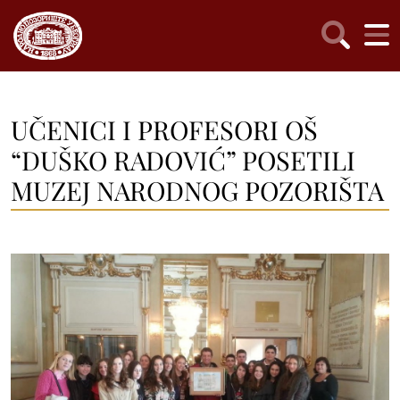
UČENICI I PROFESORI OŠ
“DUŠKO RADOVIĆ” POSETILI
MUZEJ NARODNOG POZORIŠTA