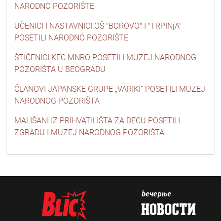
NARODNO POZORIŠTE
UČENICI I NASTAVNICI OŠ "BOROVO" I "TRPINjA"
POSETILI NARODNO POZORIŠTE
ŠTIĆENICI KEC MNRO POSETILI MUZEJ NARODNOG
POZORIŠTA U BEOGRADU
ČLANOVI JAPANSKE GRUPE „VARIKI“ POSETILI MUZEJ
NARODNOG POZORIŠTA
MALIŠANI IZ PRIHVATILIŠTA ZA DECU POSETILI
ZGRADU I MUZEJ NARODNOG POZORIŠTA