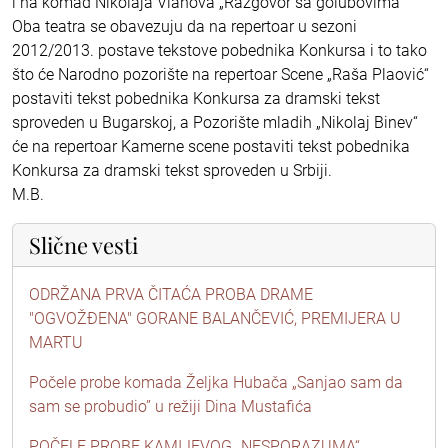
i na komad Nikolaja Vlahova „Razgovor sa golubovima“
Oba teatra se obavezuju da na repertoar u sezoni
2012/2013. postave tekstove pobednika Konkursa i to tako
što će Narodno pozorište na repertoar Scene „Raša Plaović“
postaviti tekst pobednika Konkursa za dramski tekst
sproveden u Bugarskoj, a Pozorište mladih „Nikolaj Binev“
će na repertoar Kamerne scene postaviti tekst pobednika
Konkursa za dramski tekst sproveden u Srbiji.
M.B.
Slične vesti
ODRŽANA PRVA ČITAĆA PROBA DRAME
"OGVOŽĐENA" GORANE BALANČEVIĆ, PREMIJERA U
MARTU
Počele probe komada Željka Hubača „Sanjao sam da
sam se probudio” u režiji Dina Mustafića
POČELE PROBE KAMIJEVOG „NESPORAZUMA“,