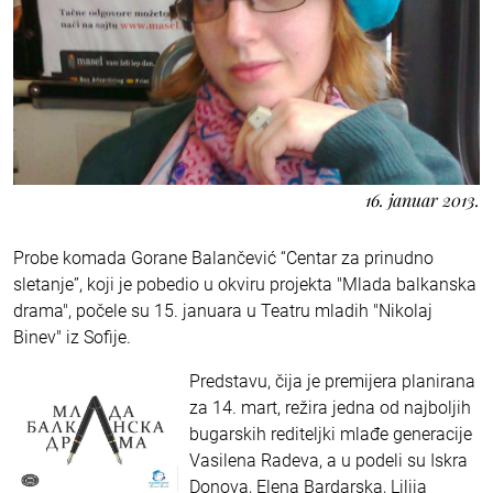
16. januar 2013.
Probe komada Gorane Balančević “Centar za prinudno
sletanje”, koji je pobedio u okviru projekta "Mlada balkanska
drama", počele su 15. januara u Teatru mladih "Nikolaj
Binev" iz Sofije.
Predstavu, čija je premijera planirana
za 14. mart, režira jedna od najboljih
bugarskih rediteljki mlađe generacije
Vasilena Radeva, a u podeli su Iskra
Donova, Elena Bardarska, Lilija