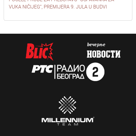
VUKA NIČIJEG”, PREMIJERA 9. JULA U BUDVI