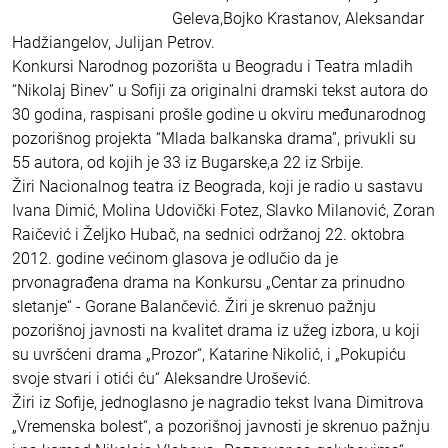
Geleva,Bojko Krastanov, Aleksandar
Hadžiangelov, Julijan Petrov.
Konkursi Narodnog pozorišta u Beogradu i Teatra mladih
“Nikolaj Binev” u Sofiji za originalni dramski tekst autora do
30 godina, raspisani prošle godine u okviru međunarodnog
pozorišnog projekta “Mlada balkanska drama”, privukli su
55 autora, od kojih je 33 iz Bugarske,a 22 iz Srbije.
Žiri Nacionalnog teatra iz Beograda, koji je radio u sastavu
Ivana Dimić, Molina Udovički Fotez, Slavko Milanović, Zoran
Raičević i Željko Hubač, na sednici održanoj 22. oktobra
2012. godine većinom glasova je odlučio da je
prvonagrađena drama na Konkursu „Centar za prinudno
sletanje“ - Gorane Balančević. Žiri je skrenuo pažnju
pozorišnoj javnosti na kvalitet drama iz užeg izbora, u koji
su uvršćeni drama „Prozor“, Katarine Nikolić, i „Pokupiću
svoje stvari i otići ću“ Aleksandre Urošević.
Žiri iz Sofije, jednoglasno je nagradio tekst Ivana Dimitrova
„Vremenska bolest“, a pozorišnoj javnosti je skrenuo pažnju