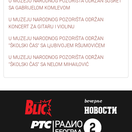
U MUZEJU NARODNOG POZORIŠTA ODRŽAN SUSRET
SA GABRIJELOM KOMLEVOM
U MUZEJU NARODNOG POZORIŠTA ODRŽAN
KONCERT ZA GITARU I VIOLINU
U MUZEJU NARODNOG POZORIŠTA ODRŽAN
“ŠKOLSKI ČAS“ SA LjUBIVOJEM RŠUMOVIĆEM
U MUZEJU NARODNOG POZORIŠTA ODRŽAN
“ŠKOLSKI ČAS” SA NELOM MIHAILOVIĆ