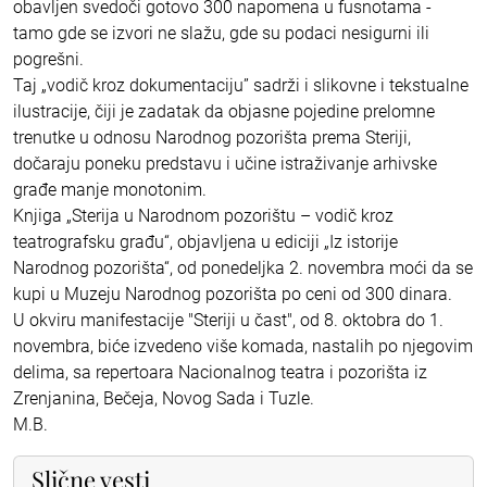
obavljen svedoči gotovo 300 napomena u fusnotama -
tamo gde se izvori ne slažu, gde su podaci nesigurni ili
pogrešni.
Taj „vodič kroz dokumentaciju” sadrži i slikovne i tekstualne
ilustracije, čiji je zadatak da objasne pojedine prelomne
trenutke u odnosu Narodnog pozorišta prema Steriji,
dočaraju poneku predstavu i učine istraživanje arhivske
građe manje monotonim.
Knjiga „Sterija u Narodnom pozorištu – vodič kroz
teatrografsku građu“, objavljena u ediciji „Iz istorije
Narodnog pozorišta“, od ponedeljka 2. novembra moći da se
kupi u Muzeju Narodnog pozorišta po ceni od 300 dinara.
U okviru manifestacije "Steriji u čast", od 8. oktobra do 1.
novembra, biće izvedeno više komada, nastalih po njegovim
delima, sa repertoara Nacionalnog teatra i pozorišta iz
Zrenjanina, Bečeja, Novog Sada i Tuzle.
M.B.
Slične vesti