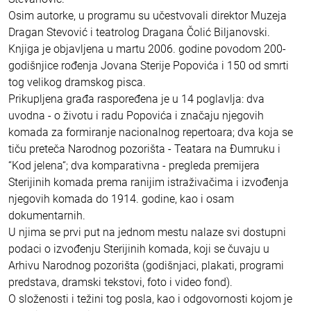
Osim autorke, u programu su učestvovali direktor Muzeja
Dragan Stevović i teatrolog Dragana Čolić Biljanovski.
Knjiga je objavljena u martu 2006. godine povodom 200-
godišnjice rođenja Jovana Sterije Popovića i 150 od smrti
tog velikog dramskog pisca.
Prikupljena građa raspoređena je u 14 poglavlja: dva
uvodna - o životu i radu Popovića i značaju njegovih
komada za formiranje nacionalnog repertoara; dva koja se
tiču preteča Narodnog pozorišta - Teatara na Đumruku i
“Kod jelena“; dva komparativna - pregleda premijera
Sterijinih komada prema ranijim istraživačima i izvođenja
njegovih komada do 1914. godine, kao i osam
dokumentarnih.
U njima se prvi put na jednom mestu nalaze svi dostupni
podaci o izvođenju Sterijinih komada, koji se čuvaju u
Arhivu Narodnog pozorišta (godišnjaci, plakati, programi
predstava, dramski tekstovi, foto i video fond).
O složenosti i težini tog posla, kao i odgovornosti kojom je