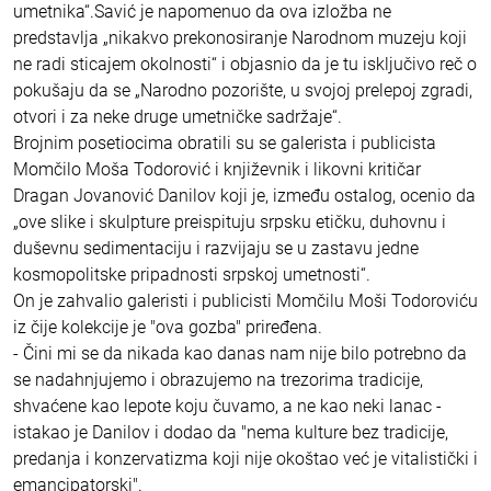
umetnika“.Savić je napomenuo da ova izložba ne
predstavlja „nikakvo prekonosiranje Narodnom muzeju koji
ne radi sticajem okolnosti“ i objasnio da je tu isključivo reč o
pokušaju da se „Narodno pozorište, u svojoj prelepoj zgradi,
otvori i za neke druge umetničke sadržaje“.
Brojnim posetiocima obratili su se galerista i publicista
Momčilo Moša Todorović i književnik i likovni kritičar
Dragan Jovanović Danilov koji je, između ostalog, ocenio da
„ove slike i skulpture preispituju srpsku etičku, duhovnu i
duševnu sedimentaciju i razvijaju se u zastavu jedne
kosmopolitske pripadnosti srpskoj umetnosti“.
On je zahvalio galeristi i publicisti Momčilu Moši Todoroviću
iz čije kolekcije je "ova gozba" priređena.
- Čini mi se da nikada kao danas nam nije bilo potrebno da
se nadahnjujemo i obrazujemo na trezorima tradicije,
shvaćene kao lepote koju čuvamo, a ne kao neki lanac -
istakao je Danilov i dodao da "nema kulture bez tradicije,
predanja i konzervatizma koji nije okoštao već je vitalistički i
emancipatorski".