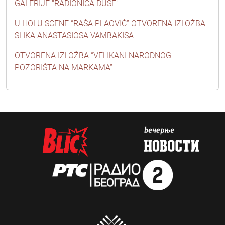
GALERIJE "RADIONICA DUŠE"
U HOLU SCENE “RAŠA PLAOVIĆ” OTVORENA IZLOŽBA
SLIKA ANASTASIOSA VAMBAKISA
OTVORENA IZLOŽBA “VELIKANI NARODNOG
POZORIŠTA NA MARKAMA”