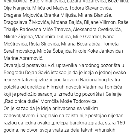
Veličkovića, Bate Mihailovića, Lazara Vozarevića, Bože Ilića,
Olje Ivanjicki, Milića od Mačve, Todora Stevanovića,
Dragana Mojovića, Branka Miljuša, Milana Blanuše,
Dragoslava Živkovića, Mrđana Bajića, Biljane Vilimon, Raše
Trkulje, Radovana Miće Trnavca, Aleksandra Cvetkovića,
Nikole Žigona, Vladimira Duljića, Mile Gvardiol, Ivana
Meštrovića, Rista Stijovića, Milana Besarabića, Tometa
Serafimovskog, Miloša Šobajića, Nikole Koke Jankovića i
Marine Abramović.
Otvarajući postavku, v.d. upravnika Narodnog pozorišta u
Beogradu Dejan Savić istakao je da je ideja o jednoj ovako
reprezentativnoj izložbi pod krovom Nacionalnog teatra
potekla od direktora Filmskih novosti Vladimira Tomčića
koji je predložio saradnju između tog pozorišta i Galerije
„Radionica duše“ Momčila Moše Todorovića.
On je kazao da je ideja prihvaćena sa velikim
zadovoljstvom i naglasio da zaista nije postojao nijedan
razlog da jedna ovako „prelepa barokna zgrada, stara 150
godina, ne otvori svoja vrata za dela takvih vrhunskih