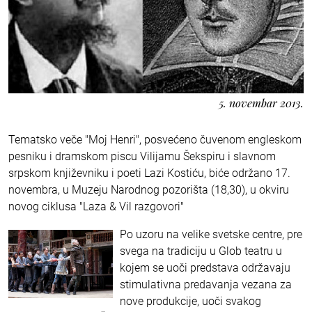
5. novembar 2013.
Tematsko veče "Moj Henri", posvećeno čuvenom engleskom
pesniku i dramskom piscu Vilijamu Šekspiru i slavnom
srpskom književniku i poeti Lazi Kostiću, biće održano 17.
novembra, u Muzeju Narodnog pozorišta (18,30), u okviru
novog ciklusa "Laza & Vil razgovori"
Po uzoru na velike svetske centre, pre
svega na tradiciju u Glob teatru u
kojem se uoči predstava održavaju
stimulativna predavanja vezana za
nove produkcije, uoči svakog