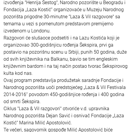
izvođenja "Henrija Šestog", Narodno pozorište u Beogradu i
Fondacija „Laza Kostić“ organizovaće u Muzeju Narodnog
pozorišta prigodne 30-minutne "Laza & Vil razgovore" sa
temama u vezi s pomenutom predstavom premijerno
izvedenom u Londonu.
Razgovori će slušaoce podsetiti i na Lazu Kostića koji je
organizovao 300-godišnjicu rođenja Šekspira, prvi ga
postavio na pozorišnu scenu u Srbiji, punih 50 godina, duže
od svih književnika na Balkanu, bavio se tim engleskim
književnim bardom i na taj način postao tvorac Šekspirovog
kulta kod nas.
Ovaj program predstavlja produžetak saradnje Fondacije i
Narodnog pozorišta uoči predstojećeg „Laza & Vil Festivala
2014-2016“ povodom 450-godišnjice rođenja i 400 godina
od smrti Šekspira.
Ciklus "Laza & Vil razgovori" otvoriće v.d. upravnika
Narodnog pozorišta Dejan Savić i osnivač Fondacije „Laza
Kostić“ Marina Milić Apostolović.
Te večeri, sagovornik gospođe Milić Apostolović biće