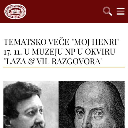
TEMATSKO VEČE "MOJ HENRI"
17. 11. U MUZEJU NP U OKVIRU
"LAZA & VIL RAZGOVORA"