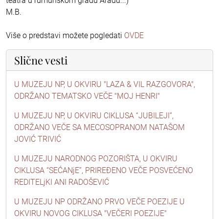
teatra u rumunskom gradu Aradu...)
M.B.
Više o predstavi možete pogledati
OVDE
Slične vesti
U MUZEJU NP, U OKVIRU "LAZA & VIL RAZGOVORA",
ODRŽANO TEMATSKO VEČE "MOJ HENRI"
U MUZEJU NP, U OKVIRU CIKLUSA “JUBILEJI”,
ODRŽANO VEČE SA MECOSOPRANOM NATAŠOM
JOVIĆ TRIVIĆ
U MUZEJU NARODNOG POZORIŠTA, U OKVIRU
CIKLUSA “SEĆANjE”, PRIREĐENO VEČE POSVEĆENO
REDITELjKI ANI RADOŠEVIĆ
U MUZEJU NP ODRŽANO PRVO VEČE POEZIJE U
OKVIRU NOVOG CIKLUSA "VEČERI POEZIJE"