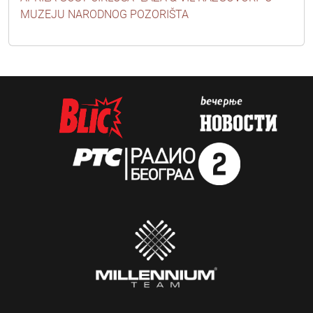
MUZEJU NARODNOG POZORIŠTA