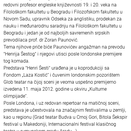
redovni profesor engleske književnosti 19. i 20. veka na
Filološkom fakultetu u Beogradu i Filozofskom fakultetu u
Novom Sadu, upravnik Odseka za anglistiku, prodekan za
nauku i međunarodnu saradnju na Filološkom fakultetu u
Beogradu i jedan je od najboljih savremenih srpskih
prevodilaca prof. dr Zoran Paunović.
Tema njihove priče biće Paunovićev angažman na prevodu
"Henrija Šestog" i njegovi utisci posle londonske premijere
tog komada.
Predstava "Henri Šesti" urađena je u koprodukciji sa
Fondom „Laza Kostić“ i čuvenim londonskim pozorištem
Glob teatar na čijoj sceni je veoma uspešno premijerno
izvedena 11. maja 2012. godine u okviru „Kulturne
olimpijade“.
Posle Londona, i uz redovan repertoar na matičnoj sceni,
predstava je učestvovala na značajnim festivalima u zemlji,
kao u regionu (Grad teatar Budva u Crnoj Gori, Bitola Šekspir
festival u Makedoniji, Internacionalni festival klasičnog