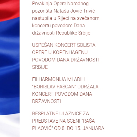
Prvakinja Opere Narodnog
pozorišta Nataša Jović Trivić
nastupila u Rijeci na svečanom
koncertu povodom Dana
državnosti Republike Srbije
USPEŠAN KONCERT SOLISTA
OPERE U KOPENHAGENU
POVODOM DANA DRŽAVNOSTI
SRBIJE
FILHARMONIJA MLADIH
“BORISLAV PAŠĆAN” ODRŽALA
KONCERT POVODOM DANA
DRŽAVNOSTI
BESPLATNE ULAZNICE ZA
PREDSTAVE NA SCENI "RAŠA
PLAOVIĆ" OD 8. DO 15. JANUARA