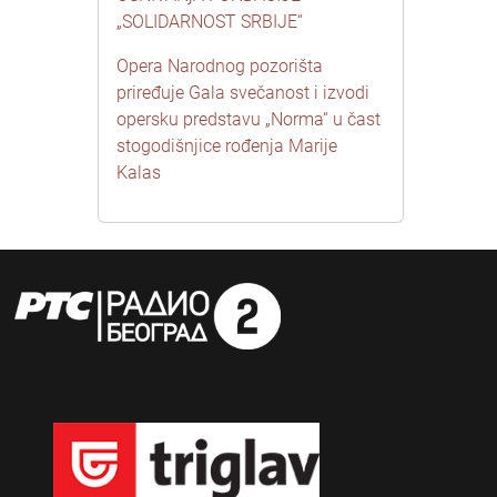
„SOLIDARNOST SRBIJE“
Opera Narodnog pozorišta
priređuje Gala svečanost i izvodi
opersku predstavu „Norma“ u čast
stogodišnjice rođenja Marije
Kalas