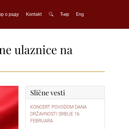
р о раду
Kontakt
Ћир
Eng
ne ulaznice na
Slične vesti
KONCERT POVODOM DANA
DRŽAVNOSTI SRBIJE 16.
FEBRUARA