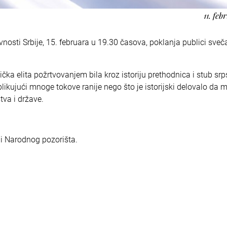
11. feb
sti Srbije, 15. februara u 19.30 časova, poklanja publici sveč
ka elita požrtvovanjem bila kroz istoriju prethodnica i stub srp
blikujući mnoge tokove ranije nego što je istorijski delovalo da m
štva i države.
i Narodnog pozorišta.