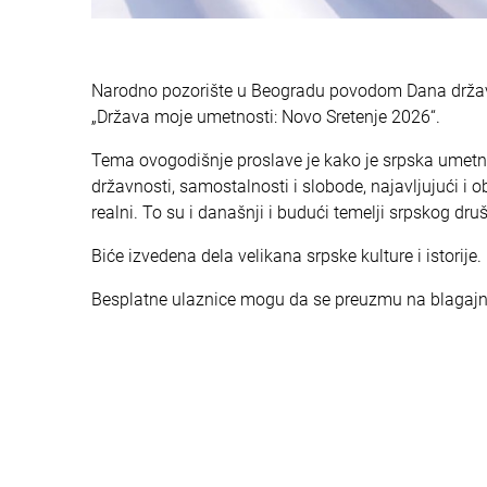
Narodno pozorište u Beogradu povodom Dana državno
„Država moje umetnosti: Novo Sretenje 2026“.
Tema ovogodišnje proslave je kako je srpska umetnič
državnosti, samostalnosti i slobode, najavljujući i o
realni. To su i današnji i budući temelji srpskog dru
Biće izvedena dela velikana srpske kulture i istorije.
Besplatne ulaznice mogu da se preuzmu na blagajn