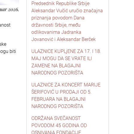
Predsednik Republike Srbije
ruar 2026.
Aleksandar Vučić uručio značajna
priznanja povodom Dana
anost
državnosti Srbije, među
odlikovanima Jadranka
Jovanović i Aleksandar Berček
ske
ogu biti
ULAZNICE KUPLjENE ZA 17. I 18.
MAJ MOGU DA SE VRATE ILI
ZAMENE NA BLAGAJNI
NARODNOG POZORIŠTA
ULAZNICE ZA KONCERT MARIJE
ŠERIFOVIĆ U PRODAJI OD 5.
FEBRUARA NA BLAGAJNI
NARODNOG POZORIŠTA
ODRŽANA SVEČANOST
POVODOM 45 GODINA OD
OSNIVANjA FONDACIJE