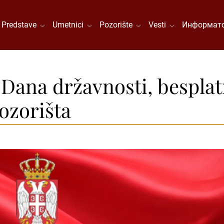
Predstave
Umetnici
Pozorište
Vesti
Информато
ana državnosti, besplat
ozorišta