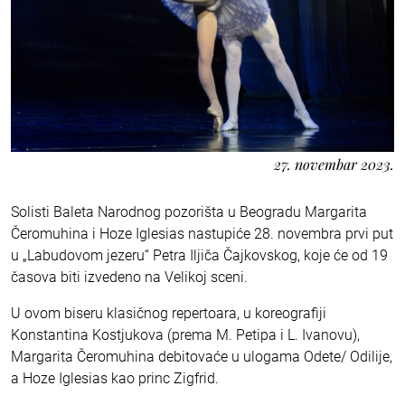
27. novembar 2023.
Solisti Baleta Narodnog pozorišta u Beogradu Margarita
Čeromuhina i Hoze Iglesias nastupiće 28. novembra prvi put
u „Labudovom jezeru“ Petra Iljiča Čajkovskog, koje će od 19
časova biti izvedeno na Velikoj sceni.
U ovom biseru klasičnog repertoara, u koreografiji
Konstantina Kostjukova (prema M. Petipa i L. Ivanovu),
Margarita Čeromuhina debitovaće u ulogama Odete/ Odilije,
a Hoze Iglesias kao princ Zigfrid.