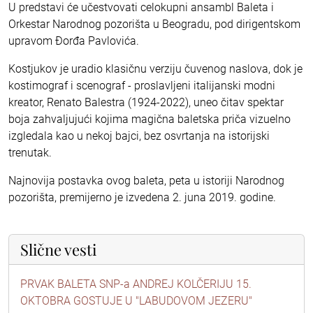
U predstavi će učestvovati celokupni ansambl Baleta i
Orkestar Narodnog pozorišta u Beogradu, pod dirigentskom
upravom Đorđa Pavlovića.
Kostjukov je uradio klasičnu verziju čuvenog naslova, dok je
kostimograf i scenograf - proslavljeni italijanski modni
kreator, Renato Balestra (1924-2022), uneo čitav spektar
boja zahvaljujući kojima magična baletska priča vizuelno
izgledala kao u nekoj bajci, bez osvrtanja na istorijski
trenutak.
Najnovija postavka ovog baleta, peta u istoriji Narodnog
pozorišta, premijerno je izvedena 2. juna 2019. godine.
Slične vesti
PRVAK BALETA SNP-a ANDREJ KOLČERIJU 15.
OKTOBRA GOSTUJE U "LABUDOVOM JEZERU"