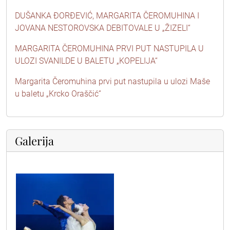
DUŠANKA ĐORĐEVIĆ, MARGARITA ČEROMUHINA I
JOVANA NESTOROVSKA DEBITOVALE U „ŽIZELI“
MARGARITA ČEROMUHINA PRVI PUT NASTUPILA U
ULOZI SVANILDE U BALETU „KOPELIJA“
Margarita Čeromuhina prvi put nastupila u ulozi Maše
u baletu „Krcko Oraščić“
Galerija