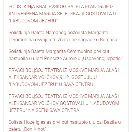
SOLISTKINjA KRALjEVSKOG BALETA FLANDRIJE IZ
ANTVERPENA MARIJA SELETSKAJA GOSTOVALA U
"LABUDOVOM JEZERU"
Solistkinja Baleta Narodnog pozorišta Margarita
Čeromuhina osvojila tri značajne nagrade u Burgasu
Solistkinja Baleta Margarita Čeromuhina prvi put
nastupila u ulozi Princeze Aurore u „Uspavanoj lepotici”
PRVACI BOLjŠOJ TEATRA IZ MOSKVE MARIJA ALAŠ I
ALEKSANDAR VOLČKOV 9.12. GOSTUJU U
"LABUDOVOM JEZERU" U SAVA CENTRU
PRVACI BOLjŠOJ TEATRA IZ MOSKVE MARIJA ALAŠ I
ALEKSANDAR VOLČKOV GOSTOVALI U "LABUDOVOM
JEZERU" NA SCENI SAVA CENTRA
Solista Hoze Iglesias prvi put nastupio u ulozi Bazila u
baletu „Don Kihot“