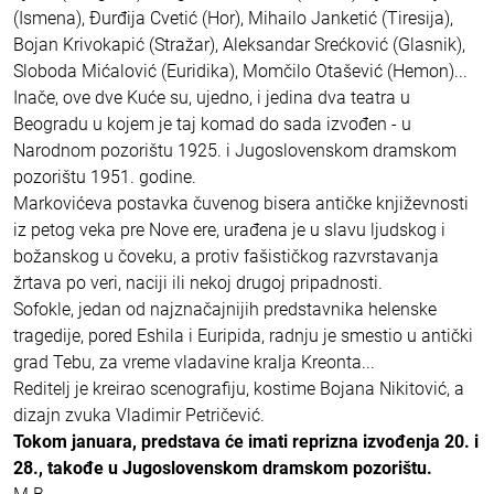
(Ismena), Đurđija Cvetić (Hor), Mihailo Janketić (Tiresija),
Bojan Krivokapić (Stražar), Aleksandar Srećković (Glasnik),
Sloboda Mićalović (Euridika), Momčilo Otašević (Hemon)...
Inače, ove dve Kuće su, ujedno, i jedina dva teatra u
Beogradu u kojem je taj komad do sada izvođen - u
Narodnom pozorištu 1925. i Jugoslovenskom dramskom
pozorištu 1951. godine.
Markovićeva postavka čuvenog bisera antičke književnosti
iz petog veka pre Nove ere, urađena je u slavu ljudskog i
božanskog u čoveku, a protiv fašističkog razvrstavanja
žrtava po veri, naciji ili nekoj drugoj pripadnosti.
Sofokle, jedan od najznačajnijih predstavnika helenske
tragedije, pored Eshila i Euripida, radnju je smestio u antički
grad Tebu, za vreme vladavine kralja Kreonta...
Reditelj je kreirao scenografiju, kostime Bojana Nikitović, a
dizajn zvuka Vladimir Petričević.
Tokom januara, predstava će imati reprizna izvođenja 20. i
28., takođe u Jugoslovenskom dramskom pozorištu.