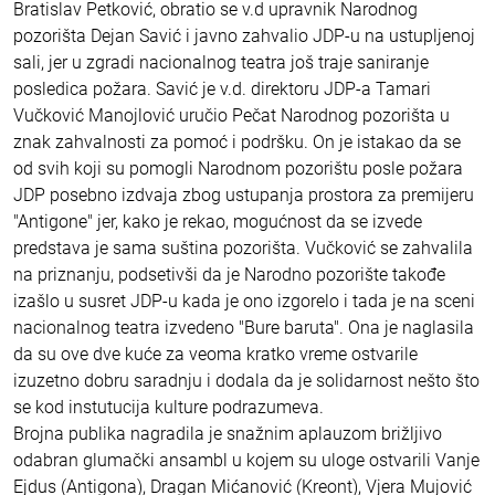
Bratislav Petković, obratio se v.d upravnik Narodnog
pozorišta Dejan Savić i javno zahvalio JDP-u na ustupljenoj
sali, jer u zgradi nacionalnog teatra još traje saniranje
posledica požara. Savić je v.d. direktoru JDP-a Tamari
Vučković Manojlović uručio Pečat Narodnog pozorišta u
znak zahvalnosti za pomoć i podršku. On je istakao da se
od svih koji su pomogli Narodnom pozorištu posle požara
JDP posebno izdvaja zbog ustupanja prostora za premijeru
"Antigone" jer, kako je rekao, mogućnost da se izvede
predstava je sama suština pozorišta. Vučković se zahvalila
na priznanju, podsetivši da je Narodno pozorište takođe
izašlo u susret JDP-u kada je ono izgorelo i tada je na sceni
nacionalnog teatra izvedeno "Bure baruta". Ona je naglasila
da su ove dve kuće za veoma kratko vreme ostvarile
izuzetno dobru saradnju i dodala da je solidarnost nešto što
se kod instutucija kulture podrazumeva.
Brojna publika nagradila je snažnim aplauzom brižljivo
odabran glumački ansambl u kojem su uloge ostvarili Vanje
Ejdus (Antigona), Dragan Mićanović (Kreont), Vjera Mujović