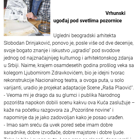
Vrhunski
ugođaj pod svetlima pozornice
Ugledni beogradski arhitekta
Slobodan Drinjaković, ponovo je, posle više od dve decenije,
svoje bogato znanje i iskustvo „ugradio“ pod svodove
jednog od najznačajnijeg kulturnog i arhitektonskog zdanja
u Srbiji. Naime, krajem osamdesetih godina prošlog veka sa
kolegom Ljubomirom Zdravkovićem, bio je idejni tvorac
rekonstrukcije Nacionalnog teatra, a ovoga puta, u solo
varijanti, uradio je projekat adaptacije Scene „Raša Plaović“.
- Veoma mi je drago da su glumci i publika Narodnog
pozorišta napokon dobili scenu kakvu ova Kuća zaslužuje –
kaže na početku razgovora za „Pozorišne novine“ i
napominje da je jako zadovoljan kako je posao urađen.
- Imao sam sreću da uvek pored sebe imam dobre
saradnike, dobre izvođače, dobre majstore i dobre ljude.