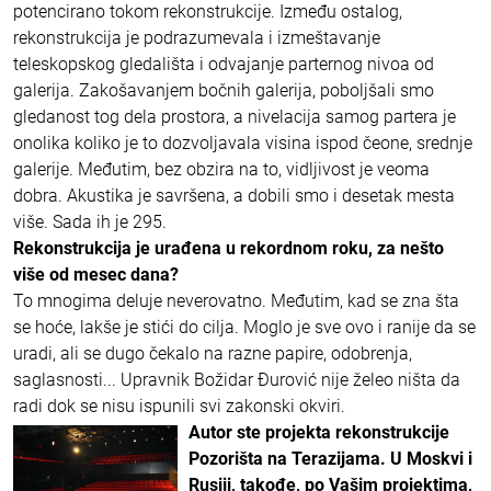
potencirano tokom rekonstrukcije. Između ostalog,
rekonstrukcija je podrazumevala i izmeštavanje
teleskopskog gledališta i odvajanje parternog nivoa od
galerija. Zakošavanjem bočnih galerija, poboljšali smo
gledanost tog dela prostora, a nivelacija samog partera je
onolika koliko je to dozvoljavala visina ispod čeone, srednje
galerije. Međutim, bez obzira na to, vidljivost je veoma
dobra. Akustika je savršena, a dobili smo i desetak mesta
više. Sada ih je 295.
Rekonstrukcija je urađena u rekordnom roku, za nešto
više od mesec dana?
To mnogima deluje neverovatno. Međutim, kad se zna šta
se hoće, lakše je stići do cilja. Moglo je sve ovo i ranije da se
uradi, ali se dugo čekalo na razne papire, odobrenja,
saglasnosti... Upravnik Božidar Đurović nije želeo ništa da
radi dok se nisu ispunili svi zakonski okviri.
Autor ste projekta rekonstrukcije
Pozorišta na Terazijama. U Moskvi i
Rusiji, takođe, po Vašim projektima,