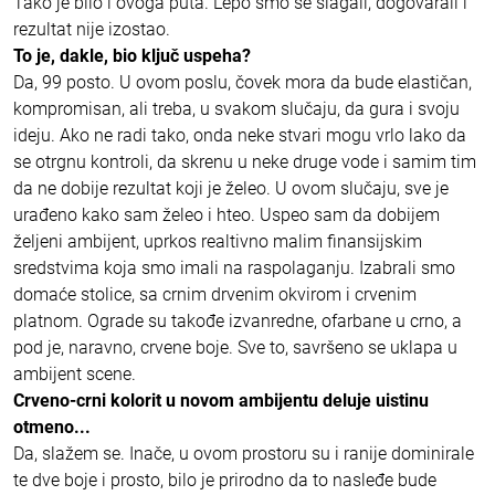
Tako je bilo i ovoga puta. Lepo smo se slagali, dogovarali i
rezultat nije izostao.
To je, dakle, bio ključ uspeha?
Da, 99 posto. U ovom poslu, čovek mora da bude elastičan,
kompromisan, ali treba, u svakom slučaju, da gura i svoju
ideju. Ako ne radi tako, onda neke stvari mogu vrlo lako da
se otrgnu kontroli, da skrenu u neke druge vode i samim tim
da ne dobije rezultat koji je želeo. U ovom slučaju, sve je
urađeno kako sam želeo i hteo. Uspeo sam da dobijem
željeni ambijent, uprkos realtivno malim finansijskim
sredstvima koja smo imali na raspolaganju. Izabrali smo
domaće stolice, sa crnim drvenim okvirom i crvenim
platnom. Ograde su takođe izvanredne, ofarbane u crno, a
pod je, naravno, crvene boje. Sve to, savršeno se uklapa u
ambijent scene.
Crveno-crni kolorit u novom ambijentu deluje uistinu
otmeno...
Da, slažem se. Inače, u ovom prostoru su i ranije dominirale
te dve boje i prosto, bilo je prirodno da to nasleđe bude