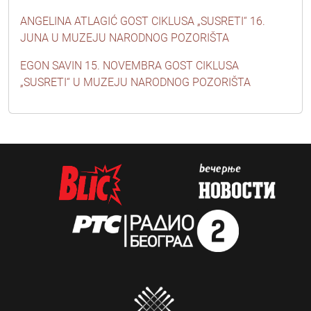
ANGELINA ATLAGIĆ GOST CIKLUSA „SUSRETI“ 16.
JUNA U MUZEJU NARODNOG POZORIŠTA
EGON SAVIN 15. NOVEMBRA GOST CIKLUSA
„SUSRETI“ U MUZEJU NARODNOG POZORIŠTA