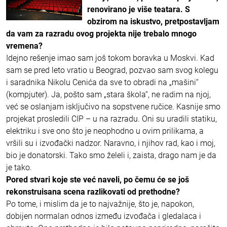
renovirano je više teatara. S
obzirom na iskustvo, pretpostavljam
da vam za razradu ovog projekta nije trebalo mnogo
vremena?
Idejno rešenje imao sam još tokom boravka u Moskvi. Kad
sam se pred leto vratio u Beograd, pozvao sam svog kolegu
i saradnika Nikolu Cenića da sve to obradi na „mašini“
(kompjuter). Ja, pošto sam „stara škola“, ne radim na njoj,
već se oslanjam isključivo na sopstvene ručice. Kasnije smo
projekat prosledili CIP – u na razradu. Oni su uradili statiku,
elektriku i sve ono što je neophodno u ovim prilikama, a
vršili su i izvođački nadzor. Naravno, i njihov rad, kao i moj,
bio je donatorski. Tako smo želeli i, zaista, drago nam je da
je tako.
Pored stvari koje ste već naveli, po čemu će se još
rekonstruisana scena razlikovati od prethodne?
Po tome, i mislim da je to najvažnije, što je, napokon,
dobijen normalan odnos između izvođača i gledalaca i