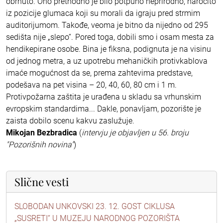
obrnuto. Ono prethodno je bilo potpuno neprirodno, naročito
iz pozicije glumaca koji su morali da igraju pred strmim
auditorijumom. Takođe, veoma je bitno da nijedno od 295
sedišta nije „slepo“. Pored toga, dobili smo i osam mesta za
hendikepirane osobe. Bina je fiksna, podignuta je na visinu
od jednog metra, a uz upotrebu mehaničkih protivkablova
imaće mogućnost da se, prema zahtevima predstave,
podešava na pet visina – 20, 40, 60, 80 cm i 1 m.
Protivpožarna zaštita je urađena u skladu sa vrhunskim
evropskim standardima... Dakle, ponavljam, pozorište je
zaista dobilo scenu kakvu zaslužuje.
Mikojan Bezbradica
(
intervju je objavljen u 56. broju
"Pozorišnih novina"
)
Slične vesti
SLOBODAN UNKOVSKI 23. 12. GOST CIKLUSA
„SUSRETI“ U MUZEJU NARODNOG POZORIŠTA