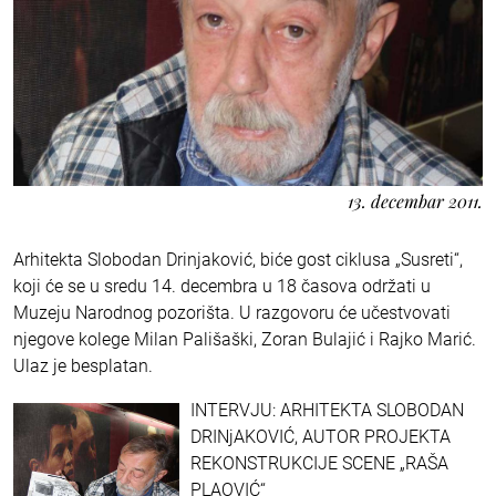
13. decembar 2011.
Arhitekta Slobodan Drinjaković, biće gost ciklusa „Susreti“,
koji će se u sredu 14. decembra u 18 časova održati u
Muzeju Narodnog pozorišta. U razgovoru će učestvovati
njegove kolege Milan Pališaški, Zoran Bulajić i Rajko Marić.
Ulaz je besplatan.
INTERVJU: ARHITEKTA SLOBODAN
DRINjAKOVIĆ, AUTOR PROJEKTA
REKONSTRUKCIJE SCENE „RAŠA
PLAOVIĆ“