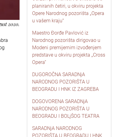
planiranih četiri, u okviru projekta
Opere Narodnog pozorišta „Opera
u vašem kraju"
gust 2020.
Maestro Đorđe Pavlović iz
abra
Narodnog pozorišta dirigovao u
vog
Modeni premijernim izvođenjem
predstave u okviru projekta „Cross
Opera“
DUGOROČNA SARADNjA
NARODNOG POZORIŠTA U
BEOGRADU I HNK IZ ZAGREBA
DOGOVORENA SARADNjA
NARODNOG POZORIŠTA U
BEOGRADU I BOLjŠOG TEATRA
SARADNjA NARODNOG
POZORIŠTA U BEOGRADU I HNK