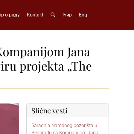
р о раду
Kontakt
Ћир
Eng
 Kompanijom Jana
viru projekta „The
Slične vesti
Saradnja Narodnog pozorišta u
Beogradu sa Kompanijom Jana