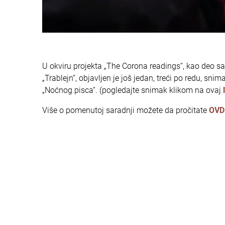
U okviru projekta „The Corona readings“, kao deo
„Trablejn“, objavljen je još jedan, treći po redu, 
„Noćnog pisca“. (pogledajte snimak klikom na ovaj
Više o pomenutoj saradnji možete da pročitate
OVD