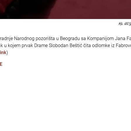
19. av
 saradnje Narodnog pozorišta u Beogradu sa Kompanijom Jana F
snimak u kojem prvak Drame Slobodan Beštić čita odlomke iz Fabro
link
)
E