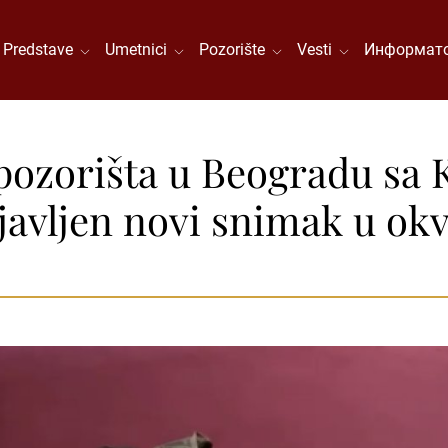
Predstave
Umetnici
Pozorište
Vesti
Информато
pozorišta u Beogradu sa
javljen novi snimak u ok