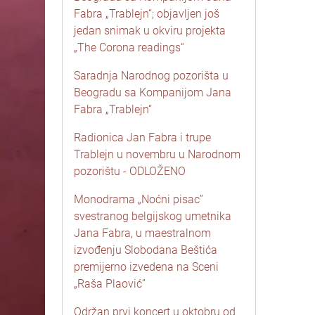
Fabra „Trablejn“; objavljen još
jedan snimak u okviru projekta
„The Corona readings“
Saradnja Narodnog pozorišta u
Beogradu sa Kompanijom Jana
Fabra „Trablejn“
Radionica Jan Fabra i trupe
Trablejn u novembru u Narodnom
pozorištu - ODLOŽENO
Monodrama „Noćni pisac”
svestranog belgijskog umetnika
Jana Fabra, u maestralnom
izvođenju Slobodana Beštića
premijerno izvedena na Sceni
„Raša Plaović”
Održan prvi koncert u oktobru od