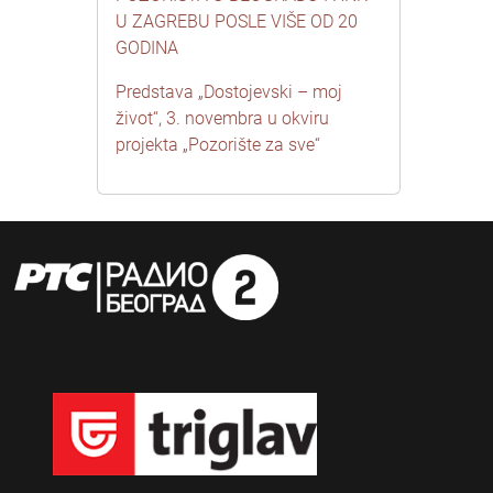
U ZAGREBU POSLE VIŠE OD 20
GODINA
Predstava „Dostojevski – moj
život“, 3. novembra u okviru
projekta „Pozorište za sve“