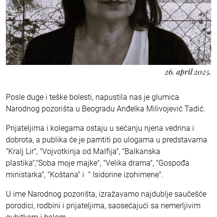
26. april 2025.
Posle duge i teške bolesti, napustila nas je glumica
Narodnog pozorišta u Beogradu Anđelka Milivojević Tadić.
Prijateljima i kolegama ostaju u sećanju njena vedrina i
dobrota, a publika će je pamtiti po ulogama u predstavama
"Kralj Lir", "Vojvotkinja od Malfija", "Balkanska
plastika","Soba moje majke", "Velika drama", "Gospođa
ministarka", "Koštana" i " Isidorine izohimene".
U ime Narodnog pozorišta, izražavamo najdublje saučešće
porodici, rodbini i prijateljima, saosećajući sa nemerljivim