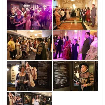
sif_4026
sif_3920
sif_4123
sif_3933
sif_4085
sif_4091