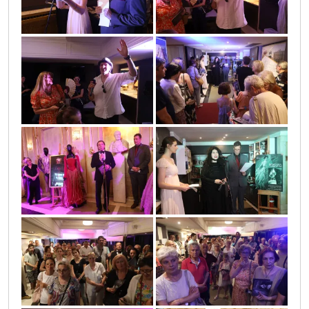
sif_4167
sif_4036
sif_3957
sif_4021
sif_4030
sif_4025