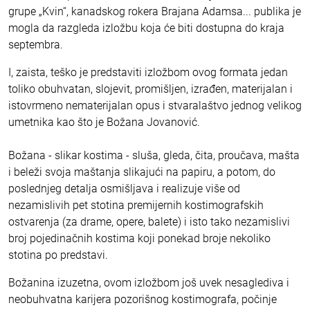
grupe „Kvin“, kanadskog rokera Brajana Adamsa... publika je
mogla da razgleda izložbu koja će biti dostupna do kraja
septembra.
I, zaista, teško je predstaviti izložbom ovog formata jedan
toliko obuhvatan, slojevit, promišljen, izrađen, materijalan i
istovrmeno nematerijalan opus i stvaralaštvo jednog velikog
umetnika kao što je Božana Jovanović.
Božana - slikar kostima - sluša, gleda, čita, proučava, mašta
i beleži svoja maštanja slikajući na papiru, a potom, do
poslednjeg detalja osmišljava i realizuje više od
nezamislivih pet stotina premijernih kostimografskih
ostvarenja (za drame, opere, balete) i isto tako nezamislivi
broj pojedinačnih kostima koji ponekad broje nekoliko
stotina po predstavi.
Božanina izuzetna, ovom izložbom još uvek nesaglediva i
neobuhvatna karijera pozorišnog kostimografa, počinje