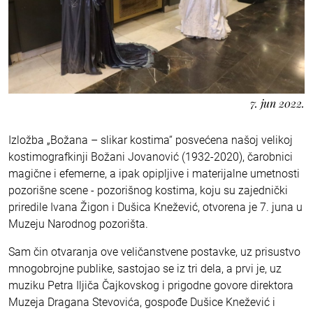
7. jun 2022.
Izložba „Božana – slikar kostima“ posvećena našoj velikoj
kostimografkinji Božani Jovanović (1932-2020), čarobnici
magične i efemerne, a ipak opipljive i materijalne umetnosti
pozorišne scene - pozorišnog kostima, koju su zajednički
priredile Ivana Žigon i Dušica Knežević, otvorena je 7. juna u
Muzeju Narodnog pozorišta.
Sam čin otvaranja ove veličanstvene postavke, uz prisustvo
mnogobrojne publike, sastojao se iz tri dela, a prvi je, uz
muziku Petra Iljiča Čajkovskog i prigodne govore direktora
Muzeja Dragana Stevovića, gospođe Dušice Knežević i