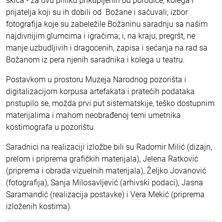
skica - za ovu priliku prikupljenih od porodice, kolega i
prijatelja koji su ih dobili od Božane i sačuvali; izbor
fotografija koje su zabeležile Božaninu saradnju sa našim
najdivnijim glumcima i igračima; i, na kraju, pregršt, ne
manje uzbudljivih i dragocenih, zapisa i sećanja na rad sa
Božanom iz pera njenih saradnika i kolega u teatru.
Postavkom u prostoru Muzeja Narodnog pozorišta i
digitalizacijom korpusa artefakata i pratećih podataka
pristupilo se, možda prvi put sistematskije, teško dostupnim
materijalima i mahom neobrađenoj temi umetnika
kostimografa u pozorištu.
Saradnici na realizaciji izložbe bili su Radomir Milić (dizajn,
prelom i priprema grafičkih materijala), Jelena Ratković
(priprema i obrada vizuelnih materijala), Željko Jovanović
(fotografija), Sanja Milosavljević (arhivski podaci), Jasna
Saramandić (realizacija postavke) i Vera Mekić (priprema
izloženih kostima).