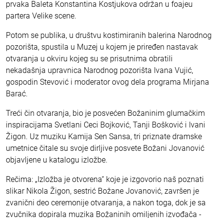
prvaka Baleta Konstantina Kostjukova održan u foajeu
partera Velike scene.
Potom se publika, u društvu kostimiranih balerina Narodnog
pozorišta, spustila u Muzej u kojem je priređen nastavak
otvaranja u okviru kojeg su se prisutnima obratili
nekadašnja upravnica Narodnog pozorišta Ivana Vujić,
gospodin Stevović i moderator ovog dela programa Mirjana
Barać.
Treći čin otvaranja, bio je posvećen Božaninim glumačkim
inspiracijama Svetlani Ceci Bojković, Tanji Bošković i Ivani
Žigon. Uz muziku Kamija Sen Sansa, tri priznate dramske
umetnice čitale su svoje dirljive posvete Božani Jovanović
objavljene u katalogu izložbe.
Rečima: „Izložba je otvorena“ koje je izgovorio naš poznati
slikar Nikola Žigon, sestrić Božane Jovanović, završen je
zvanični deo ceremonije otvaranja, a nakon toga, dok je sa
zvučnika dopirala muzika Božaninih omiljenih izvođača -