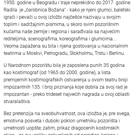
1950. godine u Beogradu i traje neprekidno do 2017. godine.
Radila je „čarobnica Božana“ - kako je njeni glumci, baletski
igrači i pevači u ovoj izložbi najčešće nazivaju u svojim
toplim i sadržajnim pismima, u skoro svim pozorišnim
kućama naše zemlje i regiona i sarađivala sa najvećim
rediteljima, scenografima, koreografima i glumcima...
Veoma zapažena su bila i njena gostovanja u nacionalnim
teatrima u Moskvi, Petrogradu, Stokholmu, Trstu i Berlinu.
U Narodnom pozorištu bila je zaposlena punih 35 godina
kao kostimograf (od 1965 do 2000. godine), a lista
premijernih kostimografskih ostvarenja u ovom teatru broji
impozantnih 135. I broj priznanja koje dobila za svoj rad je
impozantan - preko trideset najvećih nagrada u ovoj oblasti
stvaralaštva.
Bez pretenzija na sveobuhvatnost, ova izložba je, pre svega,
emotivna posveta i duboki poklon umetniku pozorišta i
umetnosti uopšte; zatim, prikaz dragocenih kostimskih