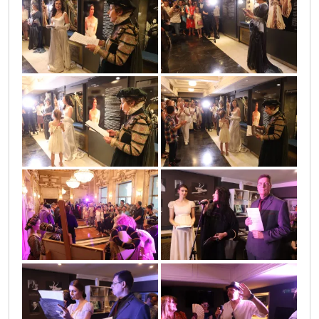
sif_4129
sif_4075
sif_4103
sif_4104
sif_3910
sif_4017
sif_4011
sif_4165