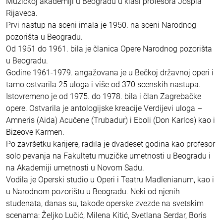
Muzičkoj akademiji u Beogradu u klasi profesora Jospia
Rijaveca.
Prvi nastup na sceni imala je 1950. na sceni Narodnog
pozorišta u Beogradu.
Od 1951 do 1961. bila je članica Opere Narodnog pozorišta
u Beogradu.
Godine 1961-1979. angažovana je u Bečkoj državnoj operi i
tamo ostvarila 25 uloga i više od 370 scenskih nastupa.
Istovremeno je od 1975. do 1978. bila i član Zagrebačke
opere. Ostvarila je antologijske kreacije Verdijevi uloga –
Amneris (Aida) Acučene (Trubadur) i Eboli (Don Karlos) kao i
Bizeove Karmen.
Po završetku karijere, radila je dvadeset godina kao profesor
solo pevanja na Fakultetu muzičke umetnosti u Beogradu i
na Akademiji umetnosti u Novom Sadu.
Vodila je Operski studio u Operi i Teatru Madlenianum, kao i
u Narodnom pozorištu u Beogradu. Neki od njenih
studenata, danas su, takođe operske zvezde na svetskim
scenama: Željko Lučić, Milena Kitić, Svetlana Serdar, Boris