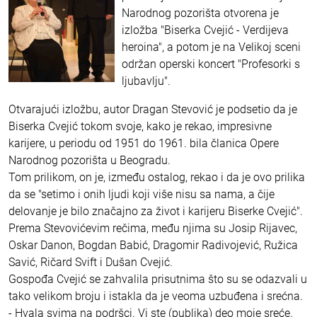
Narodnog pozorišta otvorena je
izložba "Biserka Cvejić - Verdijeva
heroina", a potom je na Velikoj sceni
održan operski koncert "Profesorki s
ljubavlju".
Otvarajući izložbu, autor Dragan Stevović je podsetio da je
Biserka Cvejić tokom svoje, kako je rekao, impresivne
karijere, u periodu od 1951 do 1961. bila članica Opere
Narodnog pozorišta u Beogradu.
Tom prilikom, on je, između ostalog, rekao i da je ovo prilika
da se "setimo i onih ljudi koji više nisu sa nama, a čije
delovanje je bilo značajno za život i karijeru Biserke Cvejić".
Prema Stevovićevim rečima, među njima su Josip Rijavec,
Oskar Danon, Bogdan Babić, Dragomir Radivojević, Ružica
Savić, Ričard Svift i Dušan Cvejić.
Gospođa Cvejić se zahvalila prisutnima što su se odazvali u
tako velikom broju i istakla da je veoma uzbuđena i srećna.
- Hvala svima na podršci. Vi ste (publika) deo moje sreće.