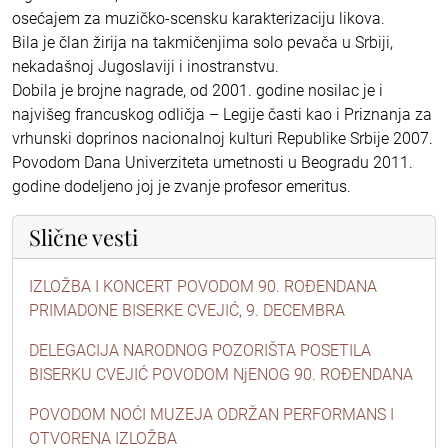
osećajem za muzičko-scensku karakterizaciju likova.
Bila je član žirija na takmičenjima solo pevača u Srbiji,
nekadašnoj Jugoslaviji i inostranstvu.
Dobila je brojne nagrade, od 2001. godine nosilac je i
najvišeg francuskog odličja – Legije časti kao i Priznanja za
vrhunski doprinos nacionalnoj kulturi Republike Srbije 2007.
Povodom Dana Univerziteta umetnosti u Beogradu 2011.
godine dodeljeno joj je zvanje profesor emeritus.
Slične vesti
IZLOŽBA I KONCERT POVODOM 90. ROĐENDANA
PRIMADONE BISERKE CVEJIĆ, 9. DECEMBRA
DELEGACIJA NARODNOG POZORIŠTA POSETILA
BISERKU CVEJIĆ POVODOM NjENOG 90. ROĐENDANA
POVODOM NOĆI MUZEJA ODRŽAN PERFORMANS I
OTVORENA IZLOŽBA