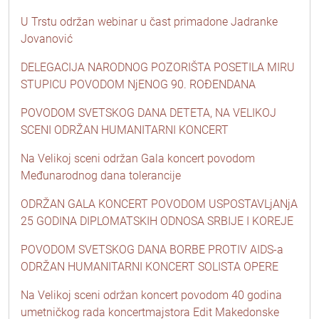
U Trstu održan webinar u čast primadone Jadranke
Jovanović
DELEGACIJA NARODNOG POZORIŠTA POSETILA MIRU
STUPICU POVODOM NjENOG 90. ROĐENDANA
POVODOM SVETSKOG DANA DETETA, NA VELIKOJ
SCENI ODRŽAN HUMANITARNI KONCERT
Na Velikoj sceni održan Gala koncert povodom
Međunarodnog dana tolerancije
ODRŽAN GALA KONCERT POVODOM USPOSTAVLjANjA
25 GODINA DIPLOMATSKIH ODNOSA SRBIJE I KOREJE
POVODOM SVETSKOG DANA BORBE PROTIV AIDS-a
ODRŽAN HUMANITARNI KONCERT SOLISTA OPERE
Na Velikoj sceni održan koncert povodom 40 godina
umetničkog rada koncertmajstora Edit Makedonske