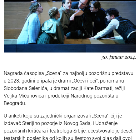
30. januar 2024.
Nagrada časopisa „Scena“ za najbolju pozorišnu predstavu
u 2023. godini pripala je drami „Očevi i oci“, po romanu
Slobodana Selenića, u dramatizaciji Kate Đarmati, režiji
Veljka Mićunovića i produkciji Narodnog pozorišta u
Beogradu.
U anketi koju su zajednički organizovali „Scena“, čiji je
izdavač Sterijino pozorje iz Novog Sada, i Udruženje
pozorišnih kritičara i teatrologa Srbije, učestvovalo je deset
teatarskih poslenika od kojih su šestoro svoj glas dali ovoj