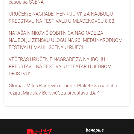
časopisa SCENA
URUČENjE NAGRADE "HENRIJU VI" ZA NAJBOLjU
PREDSTAVU NA FESTIVALU U MLADENOVCU 8.02.
NATAŠA NINKOVIĆ DOBITNICA NAGRADE ZA
NAJBOLjU ŽENSKU ULOGU NA 23. MEĐUNARODNOM
FESTIVALU MALIH SCENA U RIJECI
VEČERAS URUČENjE NAGRADE ZA NAJBOLjU
PREDSTAVU NA FESTIVALU “TEATAR U JEDNOM
DEJSTVU”
Glumac Miloš Đorđević dobitnik Plakete za najbolju
režiju „Miroslav Belović“, za predstavu „Dar“