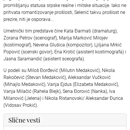
promišljanju statusa srpske realne i mitske situacije. Iako ne
prihvata romantizovanje prošlosti, Selenić takvu prošlost ne
prezire, niti je osporava...
Umetnički tim predstave čine Kata Đarmati (dramaturg),
Zorana Petrov (scenograf), Marija Marković Milojev
(kostimograf), Nevena Glušica (kompozitor), Ljiljana Mrkić
Popović (scenski govor), Ena Krotić (asistent kostimografa) i
Jasna Saramandić (asistent sceografa).
U podeli su Miloš Đorđević (Milutin Medaković), Nikola
Rakočević (Stevan Medaković), Aleksandar Vučković
(Mihajlo Medaković), Vanja Ejdus (Elizabeta Medaković),
Vanja Milačić (Rahela Blejk), Sena Đorović (Nanka), Iva
Milanović (Jelena) i Nikola Ristanovski/ Aleksandar Đurica
(Vidosav Prokić).
Slične vesti