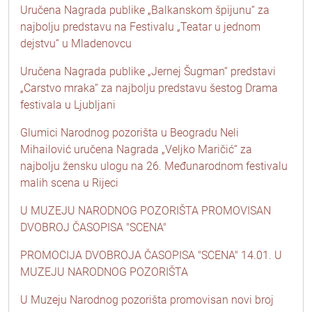
Uručena Nagrada publike „Balkanskom špijunu“ za
najbolju predstavu na Festivalu „Teatar u jednom
dejstvu“ u Mladenovcu
Uručena Nagrada publike „Jernej Šugman“ predstavi
„Carstvo mraka“ za najbolju predstavu šestog Drama
festivala u Ljubljani
Glumici Narodnog pozorišta u Beogradu Neli
Mihailović uručena Nagrada „Veljko Maričić“ za
najbolju žensku ulogu na 26. Međunarodnom festivalu
malih scena u Rijeci
U MUZEJU NARODNOG POZORIŠTA PROMOVISAN
DVOBROJ ČASOPISA "SCENA"
PROMOCIJA DVOBROJA ČASOPISA "SCENA" 14.01. U
MUZEJU NARODNOG POZORIŠTA
U Muzeju Narodnog pozorišta promovisan novi broj