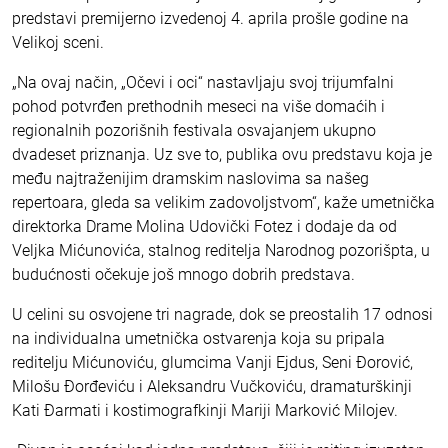
predstavi premijerno izvedenoj 4. aprila prošle godine na
Velikoj sceni.
„Na ovaj način, „Očevi i oci“ nastavljaju svoj trijumfalni
pohod potvrđen prethodnih meseci na više domaćih i
regionalnih pozorišnih festivala osvajanjem ukupno
dvadeset priznanja. Uz sve to, publika ovu predstavu koja je
među najtraženijim dramskim naslovima sa našeg
repertoara, gleda sa velikim zadovoljstvom“, kaže umetnička
direktorka Drame Molina Udovički Fotez i dodaje da od
Veljka Mićunovića, stalnog reditelja Narodnog pozorišpta, u
budućnosti očekuje još mnogo dobrih predstava.
U celini su osvojene tri nagrade, dok se preostalih 17 odnosi
na individualna umetnička ostvarenja koja su pripala
reditelju Mićunoviću, glumcima Vanji Ejdus, Seni Đorović,
Milošu Đorđeviću i Aleksandru Vučkoviću, dramaturškinji
Kati Đarmati i kostimografkinji Mariji Marković Milojev.