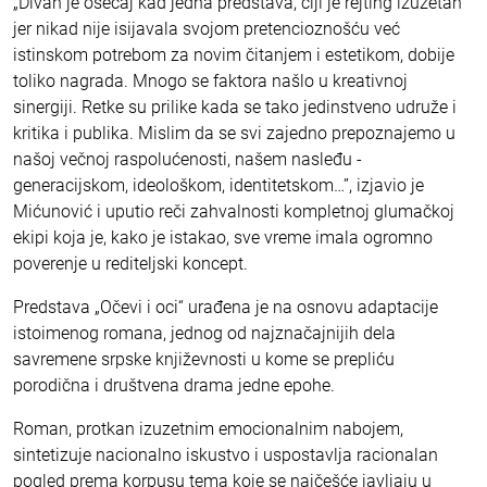
„Divan je osećaj kad jedna predstava, čiji je rejting izuzetan
jer nikad nije isijavala svojom pretencioznošću već
istinskom potrebom za novim čitanjem i estetikom, dobije
toliko nagrada. Mnogo se faktora našlo u kreativnoj
sinergiji. Retke su prilike kada se tako jedinstveno udruže i
kritika i publika. Mislim da se svi zajedno prepoznajemo u
našoj večnoj raspolućenosti, našem nasleđu -
generacijskom, ideološkom, identitetskom…”, izjavio je
Mićunović i uputio reči zahvalnosti kompletnoj glumačkoj
ekipi koja je, kako je istakao, sve vreme imala ogromno
poverenje u rediteljski koncept.
Predstava „Očevi i oci“ urađena je na osnovu adaptacije
istoimenog romana, jednog od najznačajnijih dela
savremene srpske književnosti u kome se prepliću
porodična i društvena drama jedne epohe.
Roman, protkan izuzetnim emocionalnim nabojem,
sintetizuje nacionalno iskustvo i uspostavlja racionalan
pogled prema korpusu tema koje se najčešće javljaju u