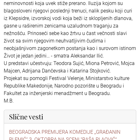
neminovnosti koja uvek stiže prerano. Iluzija kojom su
blagosloveni njegovi poslednji trenuci, nalik pesku koji curi
iz Klepsidre, izvorskoj vodi koja beži iz sklopljenih dlanova,
gasne u raširenim zenicama uzaludnom traganju za
nežnošću. Prinoseći sebe kao žrtvu u čast večnosti slavi
život sa svim njegovim neuhvatljivim čudima i
neobjašnjivom zagonetkom postanja kao i surovom istinom
Život je jedan jedini… - smatra Aleksandar Ilić.
U predstavi učestvuju: Teodora Sujić, Miona Petrović, Mojca
Majcen, Adrijana Dančevska i Katarina Stojković.
Projekat su pomogli Festival Velenje, Ministarstvo kulture
Republike Makedonije, Narodno pozorište u Beogradu i
Fakultet za inženjerski menadžment u Beogradu.
M.B.
Slične vesti
BEOGRADSKA PREMIJERA KOMEDIJE „GRAĐANIN
PLEMIĆ“ 3. OKTOBRA NA SCENI "RAŠA PLAOVIĆ"