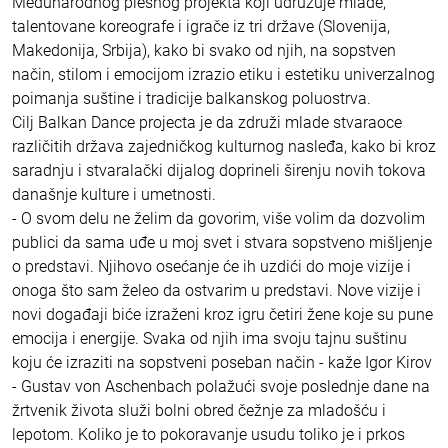
Međunarodnog plesnog projekta koji udružuje mlade,
talentovane koreografe i igrače iz tri države (Slovenija,
Makedonija, Srbija), kako bi svako od njih, na sopstven
način, stilom i emocijom izrazio etiku i estetiku univerzalnog
poimanja suštine i tradicije balkanskog poluostrva.
Cilj Balkan Dance projecta je da združi mlade stvaraoce
različitih država zajedničkog kulturnog nasleđa, kako bi kroz
saradnju i stvaralački dijalog doprineli širenju novih tokova
današnje kulture i umetnosti.
- O svom delu ne želim da govorim, više volim da dozvolim
publici da sama uđe u moj svet i stvara sopstveno mišljenje
o predstavi. Njihovo osećanje će ih uzdići do moje vizije i
onoga što sam želeo da ostvarim u predstavi. Nove vizije i
novi događaji biće izraženi kroz igru četiri žene koje su pune
emocija i energije. Svaka od njih ima svoju tajnu suštinu
koju će izraziti na sopstveni poseban način - kaže Igor Kirov
- Gustav von Aschenbach polažući svoje poslednje dane na
žrtvenik života služi bolni obred čežnje za mladošću i
lepotom. Koliko je to pokoravanje usudu toliko je i prkos