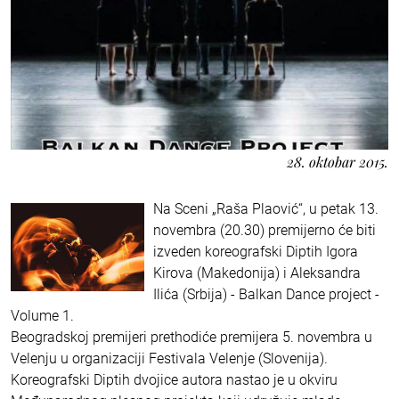
28. oktobar 2015.
Na Sceni „Raša Plaović“, u petak 13.
novembra (20.30) premijerno će biti
izveden koreografski Diptih Igora
Kirova (Makedonija) i Aleksandra
Ilića (Srbija) - Balkan Dance project -
Volume 1.
Beogradskoj premijeri prethodiće premijera 5. novembra u
Velenju u organizaciji Festivala Velenje (Slovenija).
Koreografski Diptih dvojice autora nastao je u okviru