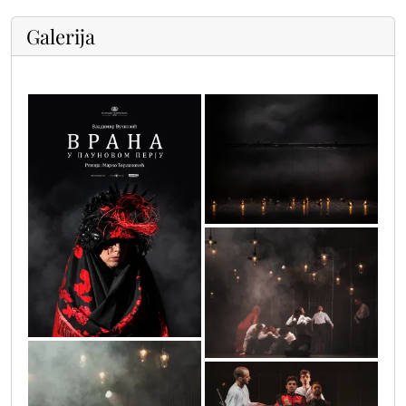
Galerija
vrane_c1_0001_2
vrana_u_paunovom_perju_plakat
vrane_c1_0022