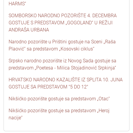
HARMS“
SOMBORSKO NARODNO POZORIŠTE 4. DECEMBRA
GOSTUJE S PREDSTAVOM „GOGOLAND“ U REŽIJI
ANDRAŠA URBANA
Narodno pozorište u Prištini gostuje na Sceni „Raša
Plaović“ sa predstavom „Kosovski ciklus“
Srpsko narodno pozorište iz Novog Sada gostuje sa
predstavom „Poetesa - Milica Stojadinović Srpkinja“
HRVATSKO NARODNO KAZALIŠTE IZ SPLITA 10. JUNA
GOSTUJE SA PREDSTAVOM "5 DO 12"
Nikšićko pozorište gostuje sa predstavom „Otac“
Nikšićko pozorište gostuje sa predstavom „Heroj
nacije“