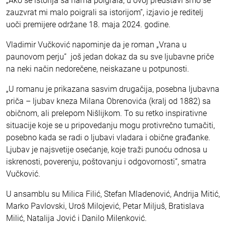
„Ako se istorija sa nama poigrala, u ovoj predstavi smo se
zauzvrat mi malo poigrali sa istorijom”, izjavio je reditelj
uoči premijere održane 18. maja 2024. godine.
Vladimir Vučković napominje da je roman „Vrana u
paunovom perju” još jedan dokaz da su sve ljubavne priče
na neki način nedorečene, neiskazane u potpunosti.
„U romanu je prikazana sasvim drugačija, posebna ljubavna
priča – ljubav kneza Milana Obrenovića (kralj od 1882) sa
običnom, ali prelepom Nišlijkom. To su retko inspirativne
situacije koje se u pripovedanju mogu protivrečno tumačiti,
posebno kada se radi o ljubavi vladara i obične građanke.
Ljubav je najsvetije osećanje, koje traži punoću odnosa u
iskrenosti, poverenju, poštovanju i odgovornosti”, smatra
Vučković.
U ansamblu su Milica Filić, Stefan Mladenović, Andrija Mitić,
Marko Pavlovski, Uroš Milojević, Petar Miljuš, Bratislava
Milić, Natalija Jović i Danilo Milenković.