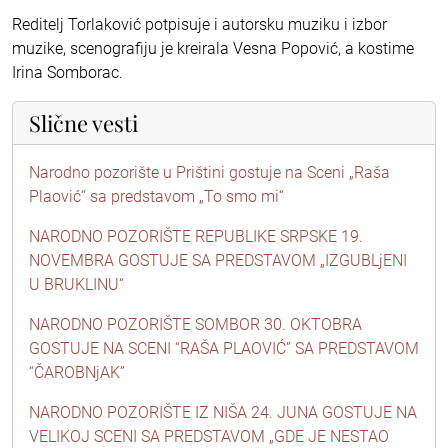
Reditelj Torlaković potpisuje i autorsku muziku i izbor
muzike, scenografiju je kreirala Vesna Popović, a kostime
Irina Somborac.
Slične vesti
Narodno pozorište u Prištini gostuje na Sceni „Raša
Plaović“ sa predstavom „To smo mi“
NARODNO POZORIŠTE REPUBLIKE SRPSKE 19.
NOVEMBRA GOSTUJE SA PREDSTAVOM „IZGUBLjENI
U BRUKLINU“
NARODNO POZORIŠTE SOMBOR 30. OKTOBRA
GOSTUJE NA SCENI “RAŠA PLAOVIĆ” SA PREDSTAVOM
“ČAROBNjAK”
NARODNO POZORIŠTE IZ NIŠA 24. JUNA GOSTUJE NA
VELIKOJ SCENI SA PREDSTAVOM „GDE JE NESTAO