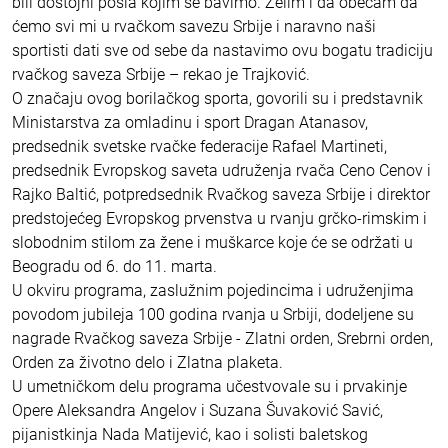
bili dostojni posla kojim se bavimo. Želim i da obećam da
ćemo svi mi u rvačkom savezu Srbije i naravno naši
sportisti dati sve od sebe da nastavimo ovu bogatu tradiciju
rvačkog saveza Srbije – rekao je Trajković.
O značaju ovog borilačkog sporta, govorili su i predstavnik
Ministarstva za omladinu i sport Dragan Atanasov,
predsednik svetske rvačke federacije Rafael Martineti,
predsednik Evropskog saveta udruženja rvača Ceno Cenov i
Rajko Baltić, potpredsednik Rvačkog saveza Srbije i direktor
predstojećeg Evropskog prvenstva u rvanju grčko-rimskim i
slobodnim stilom za žene i muškarce koje će se održati u
Beogradu od 6. do 11. marta.
U okviru programa, zaslužnim pojedincima i udruženjima
povodom jubileja 100 godina rvanja u Srbiji, dodeljene su
nagrade Rvačkog saveza Srbije - Zlatni orden, Srebrni orden,
Orden za životno delo i Zlatna plaketa.
U umetničkom delu programa učestvovale su i prvakinje
Opere Aleksandra Angelov i Suzana Šuvaković Savić,
pijanistkinja Nada Matijević, kao i solisti baletskog