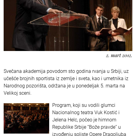
2. mart 2012.
Svečana akademija povodom sto godina rvanja u Srbiji, uz
učešće brojnih sportista iz zemlje i sveta, kao i umetnika iz
Narodnog pozorišta, održana je u ponedeljak 5. marta na
Velikoj sceni.
Program, koji su vodili glumci
Nacionalnog teatra Vuk Kostić i
Jelena Helc, počeo je himnom
Republike Srbije “Bože pravde” u
izvođenju soliste Opere Dragoljuba