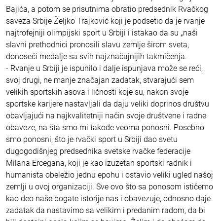
Bajića, a potom se prisutnima obratio predsednik Rvačkog
saveza Srbije Željko Trajković koji je podsetio da je rvanje
najtrofejniji olimpijski sport u Srbiji i istakao da su „naši
slavni prethodnici pronosili slavu zemlje širom sveta,
donoseći medalje sa svih najznačajnijih takmičenja.
- Rvanje u Srbiji je ispunilo i dalje ispunjava može se reći,
svoj drugi, ne manje značajan zadatak, stvarajući sem
velikih sportskih asova i ličnosti koje su, nakon svoje
sportske karijere nastavljali da daju veliki doprinos društvu
obavljajući na najkvalitetniji način svoje društvene i radne
obaveze, na šta smo mi takođe veoma ponosni. Posebno
smo ponosni, što je rvački sport u Srbiji dao svetu
dugogodišnjeg predsednika svetske rvačke federacije
Milana Ercegana, koji je kao izuzetan sportski radnik i
humanista obeležio jednu epohu i ostavio veliki ugled našoj
zemlji u ovoj organizaciji. Sve ovo što sa ponosom ističemo
kao deo naše bogate istorije nas i obavezuje, odnosno daje
zadatak da nastavimo sa velikim i predanim radom, da bi