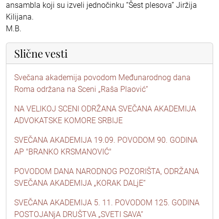
ansambla koji su izveli jednočinku “Šest plesova” Jiržija
Kilijana.
M.B.
Slične vesti
Svečana akademija povodom Međunarodnog dana
Roma održana na Sceni „Raša Plaović“
NA VELIKOJ SCENI ODRŽANA SVEČANA AKADEMIJA
ADVOKATSKE KOMORE SRBIJE
SVEČANA AKADEMIJA 19.09. POVODOM 90. GODINA
AP "BRANKO KRSMANOVIĆ"
POVODOM DANA NARODNOG POZORIŠTA, ODRŽANA
SVEČANA AKADEMIJA „KORAK DALjE“
SVEČANA AKADEMIJA 5. 11. POVODOM 125. GODINA
POSTOJANjA DRUŠTVA „SVETI SAVA“