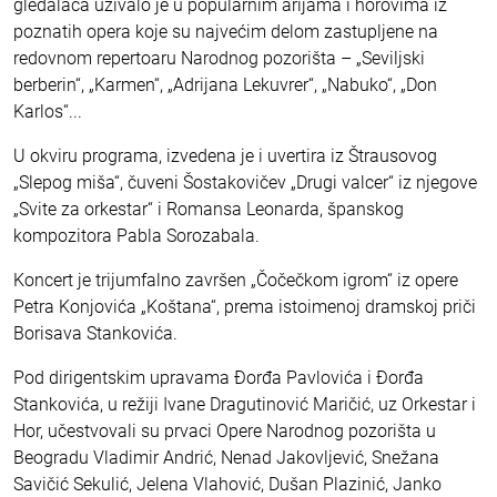
gledalaca uživalo je u popularnim arijama i horovima iz
poznatih opera koje su najvećim delom zastupljene na
redovnom repertoaru Narodnog pozorišta – „Seviljski
berberin“, „Karmen“, „Adrijana Lekuvrer“, „Nabuko“, „Don
Karlos“...
U okviru programa, izvedena je i uvertira iz Štrausovog
„Slepog miša“, čuveni Šostakovičev „Drugi valcer“ iz njegove
„Svite za orkestar“ i Romansa Leonarda, španskog
kompozitora Pabla Sorozabala.
Koncert je trijumfalno završen „Čočečkom igrom“ iz opere
Petra Konjovića „Koštana“, prema istoimenoj dramskoj priči
Borisava Stankovića.
Pod dirigentskim upravama Đorđa Pavlovića i Đorđa
Stankovića, u režiji Ivane Dragutinović Maričić, uz Orkestar i
Hor, učestvovali su prvaci Opere Narodnog pozorišta u
Beogradu Vladimir Andrić, Nenad Jakovljević, Snežana
Savičić Sekulić, Jelena Vlahović, Dušan Plazinić, Janko