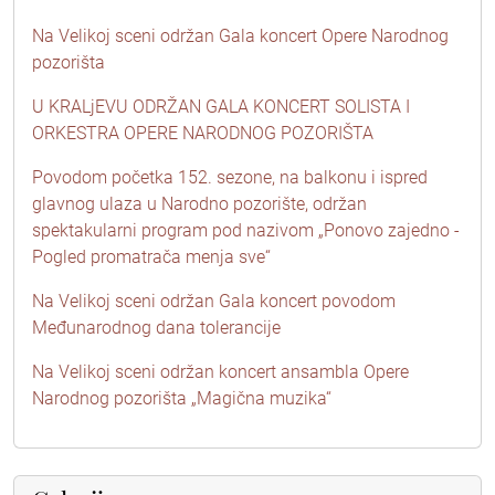
Na Velikoj sceni održan Gala koncert Opere Narodnog
pozorišta
U KRALjEVU ODRŽAN GALA KONCERT SOLISTA I
ORKESTRA OPERE NARODNOG POZORIŠTA
Povodom početka 152. sezone, na balkonu i ispred
glavnog ulaza u Narodno pozorište, održan
spektakularni program pod nazivom „Ponovo zajedno -
Pogled promatrača menja sve“
Na Velikoj sceni održan Gala koncert povodom
Međunarodnog dana tolerancije
Na Velikoj sceni održan koncert ansambla Opere
Narodnog pozorišta „Magična muzika“