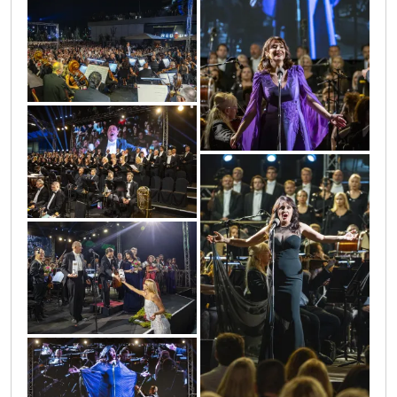
0o3a6723(1)
0o3a6773
0o3a6767
0o3a7042
0o3a6955
0o3a6836