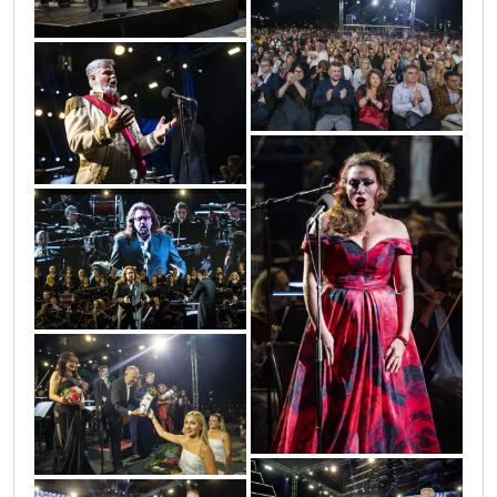
0o3a7027
0o3a6700
0o3a6857
0o3a6738
0o3a7037