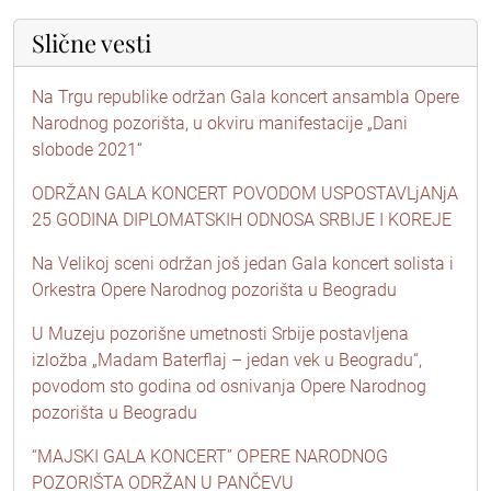
Slične vesti
Na Trgu republike održan Gala koncert ansambla Opere
Narodnog pozorišta, u okviru manifestacije „Dani
slobode 2021“
ODRŽAN GALA KONCERT POVODOM USPOSTAVLjANjA
25 GODINA DIPLOMATSKIH ODNOSA SRBIJE I KOREJE
Na Velikoj sceni održan još jedan Gala koncert solista i
Orkestra Opere Narodnog pozorišta u Beogradu
U Muzeju pozorišne umetnosti Srbije postavljena
izložba „Madam Baterflaj – jedan vek u Beogradu“,
povodom sto godina od osnivanja Opere Narodnog
pozorišta u Beogradu
“MAJSKI GALA KONCERT” OPERE NARODNOG
POZORIŠTA ODRŽAN U PANČEVU