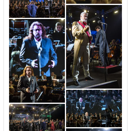
0o3a6702
0o3a6844
0o3a6893
0o3a7031