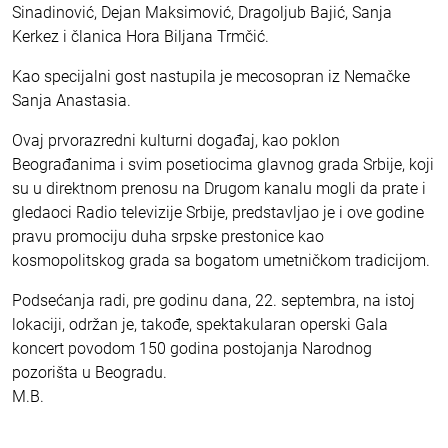
Sinadinović, Dejan Maksimović, Dragoljub Bajić, Sanja
Kerkez i članica Hora Biljana Trmčić.
Kao specijalni gost nastupila je mecosopran iz Nemačke
Sanja Anastasia.
Ovaj prvorazredni kulturni događaj, kao poklon
Beograđanima i svim posetiocima glavnog grada Srbije, koji
su u direktnom prenosu na Drugom kanalu mogli da prate i
gledaoci Radio televizije Srbije, predstavljao je i ove godine
pravu promociju duha srpske prestonice kao
kosmopolitskog grada sa bogatom umetničkom tradicijom.
Podsećanja radi, pre godinu dana, 22. septembra, na istoj
lokaciji, održan je, takođe, spektakularan operski Gala
koncert povodom 150 godina postojanja Narodnog
pozorišta u Beogradu.
M.B.