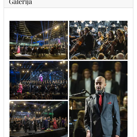
Galerija
0o3a6761
0o3a6985
0o3a6749
0o3a6946
0o3a7031(1)