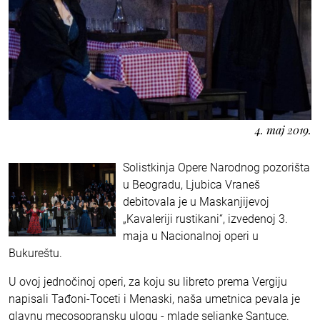
4. maj 2019.
Solistkinja Opere Narodnog pozorišta
u Beogradu, Ljubica Vraneš
debitovala je u Maskanjijevoj
„Kavaleriji rustikani“, izvedenoj 3.
maja u Nacionalnoj operi u
Bukureštu.
U ovoj jednočinoj operi, za koju su libreto prema Vergiju
napisali Tađoni-Toceti i Menaski, naša umetnica pevala je
glavnu mecosopransku ulogu - mlade seljanke Santuce.