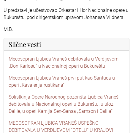
U predstavi je učestvovao Orkestar i Hor Nacionalne opere u
Bukureštu, pod dirigentskom upravom Johanesa Vildnera.
M.B.
Slične vesti
Mecosopran Ljubica Vraneš debitovala u Verdijevom
„Don Karlosu“ u Nacionalnoj operi u Bukureštu
Mecosopran Ljubica Vraneš prvi put kao Santuca u
operi „Kavalerija rustikana“
Solistkinja Opere Narodnog pozorišta Ljubica Vraneš
debitovala u Nacionalnoj operi u Bukureštu, u ulozi
Dalile, u operi Kamija Sen-Sansa „Samson i Dalila“
MECOSOPRAN LjUBICA VRANEŠ USPEŠNO
DEBITOVALA U VERDIJEVOM “OTELU“ U KRAJOVI