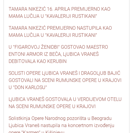
TAMARA NIKEZIĆ 16. APRILA PREMIJERNO KAO
MAMA LUČIJA U "KAVALERIJI RUSTIKANI"
TAMARA NIKEZIĆ PREMIJERNO NASTUPILA KAO
MAMA LUČIJA U "KAVALERIJI RUSTIKANI"
U "FIGAROVOJ ŽENIDBI" GOSTOVAO MAESTRO
ENTONI ARMOR IZ BEČA, LjUBICA VRANEŠ
DEBITOVALA KAO KERUBIN
SOLISTI OPERE LjUBICA VRANEŠ I DRAGOLjUB BAJIĆ
GOSTOVALI NA SCENI RUMUNSKE OPERE U KRAJOVI
U "DON KARLOSU"
LjUBICA VRANEŠ GOSTOVALA U VERDIJEVOM OTELU
NA SCENI RUMUNSKE OPERE U KRAJOVI
Solistkinja Opere Narodnog pozorišta u Beogradu
Ljubica Vraneš nastupila na koncertnom izvođenju
opere "Karmen" u Kišinjevu