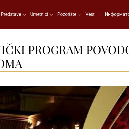
Predstave
Umetnici
Pozorište
Vesti
Информато
ČKI PROGRAM POVODOM
ROMA