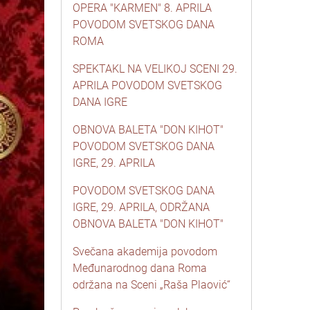
OPERA "KARMEN" 8. APRILA
POVODOM SVETSKOG DANA
ROMA
SPEKTAKL NA VELIKOJ SCENI 29.
APRILA POVODOM SVETSKOG
DANA IGRE
OBNOVA BALETA "DON KIHOT"
POVODOM SVETSKOG DANA
IGRE, 29. APRILA
POVODOM SVETSKOG DANA
IGRE, 29. APRILA, ODRŽANA
OBNOVA BALETA "DON KIHOT"
Svečana akademija povodom
Međunarodnog dana Roma
održana na Sceni „Raša Plaović“