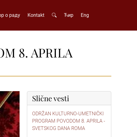
р о раду
Kontakt
Ћир
Eng
 8. APRILA
Slične vesti
ODRŽAN KULTURNO-UMETNIČKI
PROGRAM POVODOM 8. APRILA -
SVETSKOG DANA ROMA