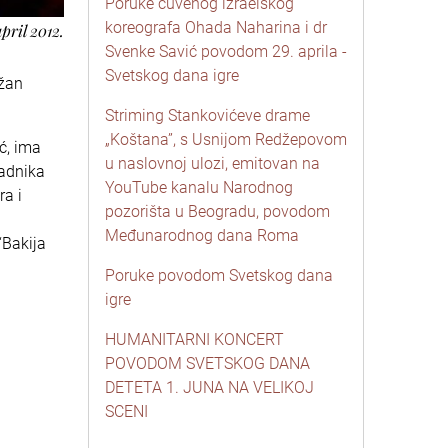
Poruke čuvenog izraelskog
koreografa Ohada Naharina i dr
april 2012.
Svenke Savić povodom 29. aprila -
Svetskog dana igre
ržan
Striming Stankovićeve drame
„Koštana”, s Usnijom Redžepovom
ć, ima
u naslovnoj ulozi, emitovan na
padnika
YouTube kanalu Narodnog
ra i
pozorišta u Beogradu, povodom
Međunarodnog dana Roma
“Bakija
Poruke povodom Svetskog dana
igre
HUMANITARNI KONCERT
POVODOM SVETSKOG DANA
DETETA 1. JUNA NA VELIKOJ
SCENI