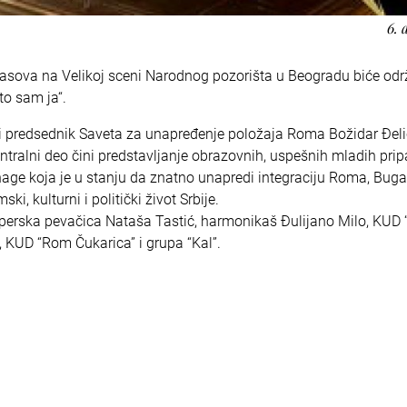
6. 
asova na Velikoj sceni Narodnog pozorišta u Beogradu biće od
o sam ja“.
iti predsednik Saveta za unapređenje položaja Roma Božidar Đeli
entralni deo čini predstavljanje obrazovnih, uspešnih mladih pri
age koja je u stanju da znatno unapredi integraciju Roma, Buga
i, kulturni i politički život Srbije.
perska pevačica Nataša Tastić, harmonikaš Đulijano Milo, KUD 
”, KUD “Rom Čukarica” i grupa “Kal”.