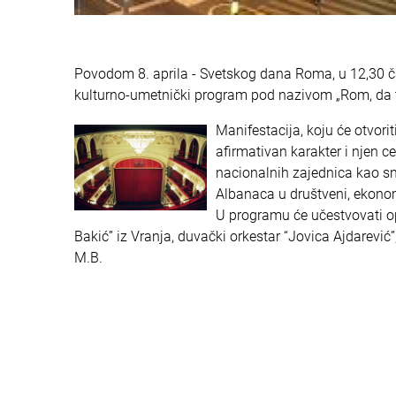
Povodom 8. aprila - Svetskog dana Roma, u 12,30 č
kulturno-umetnički program pod nazivom „Rom, da t
Manifestacija, koju će otvor
afirmativan karakter i njen c
nacionalnih zajednica kao sn
Albanaca u društveni, ekonomsk
U programu će učestvovati o
Bakić” iz Vranja, duvački orkestar “Jovica Ajdarević
M.B.