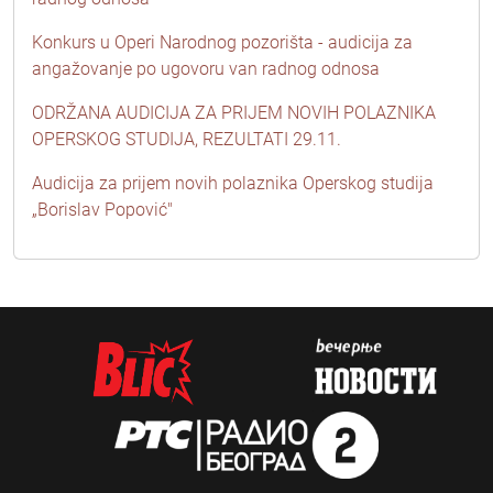
Konkurs u Operi Narodnog pozorišta - audicija za
angažovanje po ugovoru van radnog odnosa
ODRŽANA AUDICIJA ZA PRIJEM NOVIH POLAZNIKA
OPERSKOG STUDIJA, REZULTATI 29.11.
Audicija za prijem novih polaznika Operskog studija
„Borislav Popović"