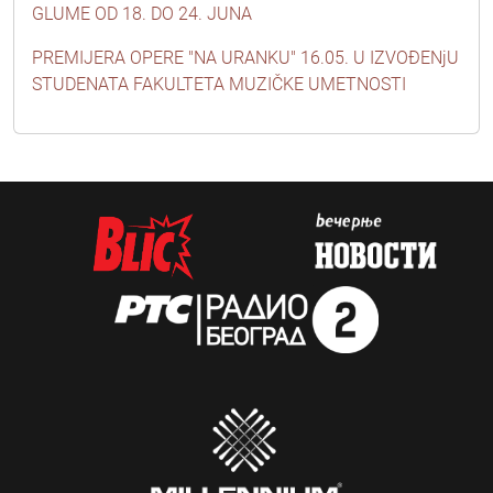
GLUME OD 18. DO 24. JUNA
PREMIJERA OPERE "NA URANKU" 16.05. U IZVOĐENjU
STUDENATA FAKULTETA MUZIČKE UMETNOSTI