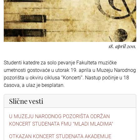
18. april 2011.
Studenti katedre za solo pevanje Fakulteta muzičke
umetnosti gostovaće u utorak 19. aprila u Muzeju Narodnog
pozorišta u okviru ciklusa “Koncerti”. Nastup počinje u 18
časova, a ulaz je besplatan.
Slične vesti
U MUZEJU NARODNOG POZORIŠTA ODRŽAN
KONCERT STUDENATA FMU "MLADI MLADIMA"
OTKAZAN KONCERT STUDENATA AKADEMIJE