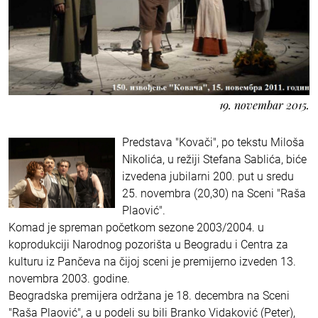
19. novembar 2015.
Predstava "Kovači", po tekstu Miloša
Nikolića, u režiji Stefana Sablića, biće
izvedena jubilarni 200. put u sredu
25. novembra (20,30) na Sceni "Raša
Plaović".
Komad je spreman početkom sezone 2003/2004. u
koprodukciji Narodnog pozorišta u Beogradu i Centra za
kulturu iz Pančeva na čijoj sceni je premijerno izveden 13.
novembra 2003. godine.
Beogradska premijera održana je 18. decembra na Sceni
"Raša Plaović", a u podeli su bili Branko Vidaković (Peter),