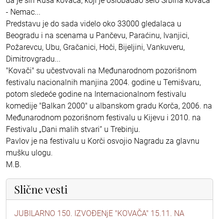
da je sin Rusa kovača, koji je oslobađao selo Srbina kovača
- Nemac...
Predstavu je do sada videlo oko 33000 gledalaca u
Beogradu i na scenama u Pančevu, Paraćinu, Ivanjici,
Požarevcu, Ubu, Gračanici, Hoči, Bijeljini, Vankuveru,
Dimitrovgradu...
"Kovači" su učestvovali na Međunarodnom pozorišnom
festivalu nacionalnih manjina 2004. godine u Temišvaru,
potom sledeće godine na Internacionalnom festivalu
komedije "Balkan 2000" u albanskom gradu Korča, 2006. na
Međunarodnom pozorišnom festivalu u Kijevu i 2010. na
Festivalu „Dani malih stvari“ u Trebinju.
Pavlov je na festivalu u Korči osvojio Nagradu za glavnu
mušku ulogu.
M.B.
Slične vesti
JUBILARNO 150. IZVOĐENjE "KOVAČA" 15.11. NA