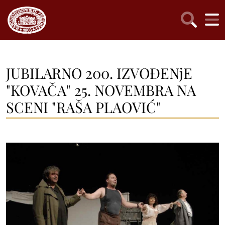
JUBILARNO 200. IZVOĐENjE
"KOVAČA" 25. NOVEMBRA NA
SCENI "RAŠA PLAOVIĆ"