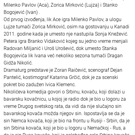
Milenko Pavlov (Aca), Zorica Mirković (Lujza) i Stanko
Bogojević (Ivan) .
Od prvog izvođenja, lik Ace igra Milenko Pavlov, a ulogu
Lujze tumači Zorica Mirković, osim na gostovanju u Kanadi
2011. godine kada je umesto nje nastupila Sonja Knežević.
Petera igra Branko Vidaković kojeg su jedno vreme menjali
Radovan Miljanić i Uroš Urošević, dok umesto Stanka
Bogojevića lik Ivana već nekoliko sezona tumači Dragan
Gidža Nikolić.
Dramaturg predstave je Zoran Raičević, scenograf Dejan
Pantelić, kostimograf Katarina Grčić, dok je za scenski
pokret bio zadužen Ivica Klemenc.
Nikolićeva komedija govori o Srbinu, kovaču, koji dolazi u
bavarsku kovačnicu, u kojoj je radio dok je bio u logoru za
vreme Drugog svetskog rata, da vidi da nije slučajno sin
bavarskog kovača možda njegov sin. Ispostavlja se da je
sin Nemca kovača, koji je bio na frontu u Rusiji - Srbin, da je
sin Srbina kovača, koji je bio u logoru u Nemačkoj - Rus, a