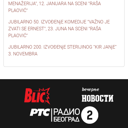
MENAŽERIJA", 12. JANUARA NA SCENI "RAŠA
PLAOVIĆ"
JUBILARNO 50. IZVOĐENjE KOMEDIJE "VAŽNO JE
ZVATI SE ERNEST", 23. JUNA NA SCENI "RAŠA
PLAOVIĆ"
JUBILARNO 200. IZVOĐENjE STERIJINOG “KIR JANjE”
3. NOVEMBRA