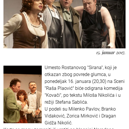
15. januar 2017.
Umesto Rostanovog "Sirana", koji je
otkazan zbog povrede glumca, u
ponedeljak 16. januara (20,30) na Sceni
"Raša Plaović" biće odigrana komedija
"Kovači", po tekstu Miloša Nikolića i u
režiji Stefana Sablića.
U podeli su Milenko Pavlov, Branko
Vidaković, Zorica Mirković i Dragan
Gidža Nikolić.