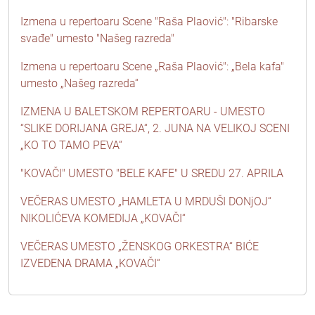
Izmena u repertoaru Scene "Raša Plaović": "Ribarske
svađe" umesto "Našeg razreda"
Izmena u repertoaru Scene „Raša Plaović": „Bela kafa"
umesto „Našeg razreda“
IZMENA U BALETSKOM REPERTOARU - UMESTO
“SLIKE DORIJANA GREJA“, 2. JUNA NA VELIKOJ SCENI
„KO TO TAMO PEVA“
"KOVAČI" UMESTO "BELE KAFE" U SREDU 27. APRILA
VEČERAS UMESTO „HAMLETA U MRDUŠI DONjOJ“
NIKOLIĆEVA KOMEDIJA „KOVAČI“
VEČERAS UMESTO „ŽENSKOG ORKESTRA“ BIĆE
IZVEDENA DRAMA „KOVAČI“