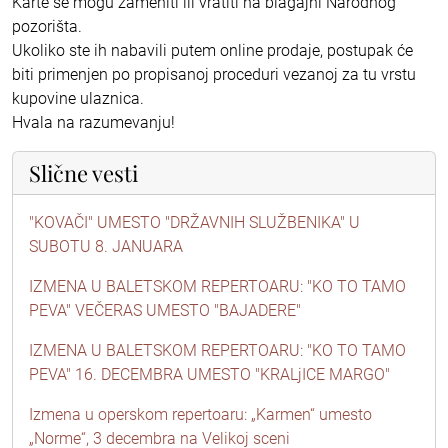
Karte se mogu zameniti ili vratiti na blagajni Narodnog
pozorišta.
Ukoliko ste ih nabavili putem online prodaje, postupak će
biti primenjen po propisanoj proceduri vezanoj za tu vrstu
kupovine ulaznica.
Hvala na razumevanju!
Slične vesti
"KOVAČI" UMESTO "DRŽAVNIH SLUŽBENIKA" U
SUBOTU 8. JANUARA
IZMENA U BALETSKOM REPERTOARU: "KO TO TAMO
PEVA" VEČERAS UMESTO "BAJADERE"
IZMENA U BALETSKOM REPERTOARU: "KO TO TAMO
PEVA" 16. DECEMBRA UMESTO "KRALjICE MARGO"
Izmena u operskom repertoaru: „Karmen“ umesto
„Norme“, 3 decembra na Velikoj sceni