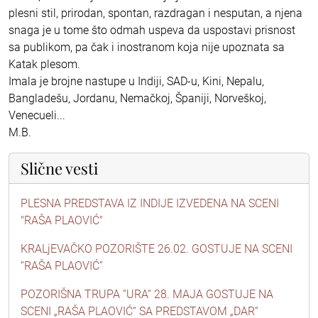
plesni stil, prirodan, spontan, razdragan i nesputan, a njena
snaga je u tome što odmah uspeva da uspostavi prisnost
sa publikom, pa čak i inostranom koja nije upoznata sa
Katak plesom.
Imala je brojne nastupe u Indiji, SAD-u, Kini, Nepalu,
Bangladešu, Jordanu, Nemačkoj, Španiji, Norveškoj,
Venecueli...
M.B.
Slične vesti
PLESNA PREDSTAVA IZ INDIJE IZVEDENA NA SCENI
"RAŠA PLAOVIĆ"
KRALjEVAČKO POZORIŠTE 26.02. GOSTUJE NA SCENI
“RAŠA PLAOVIĆ”
POZORIŠNA TRUPA “URA“ 28. MAJA GOSTUJE NA
SCENI „RAŠA PLAOVIĆ“ SA PREDSTAVOM „DAR“