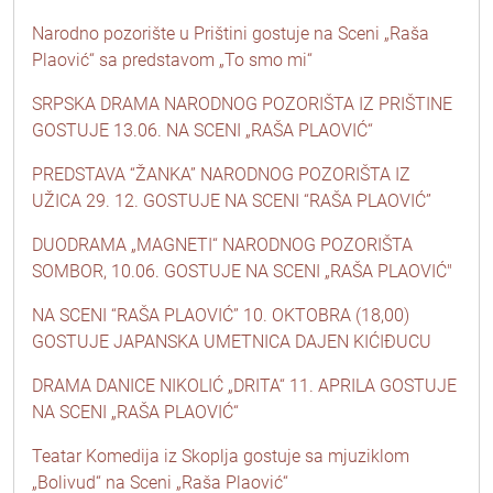
Narodno pozorište u Prištini gostuje na Sceni „Raša
Plaović“ sa predstavom „To smo mi“
SRPSKA DRAMA NARODNOG POZORIŠTA IZ PRIŠTINE
GOSTUJE 13.06. NA SCENI „RAŠA PLAOVIĆ“
PREDSTAVA “ŽANKA” NARODNOG POZORIŠTA IZ
UŽICA 29. 12. GOSTUJE NA SCENI “RAŠA PLAOVIĆ”
DUODRAMA „MAGNETI“ NARODNOG POZORIŠTA
SOMBOR, 10.06. GOSTUJE NA SCENI „RAŠA PLAOVIĆ"
NA SCENI “RAŠA PLAOVIĆ” 10. OKTOBRA (18,00)
GOSTUJE JAPANSKA UMETNICA DAJEN KIĆIĐUCU
DRAMA DANICE NIKOLIĆ „DRITA“ 11. APRILA GOSTUJE
NA SCENI „RAŠA PLAOVIĆ“
Teatar Komedija iz Skoplja gostuje sa mjuziklom
„Bolivud“ na Sceni „Raša Plaović“