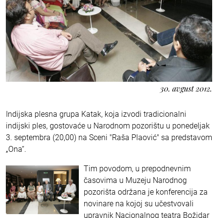
30. avgust 2012.
Indijska plesna grupa Katak, koja izvodi tradicionalni
indijski ples, gostovaće u Narodnom pozorištu u ponedeljak
3. septembra (20,00) na Sceni "Raša Plaović" sa predstavom
„Ona“.
Tim povodom, u prepodnevnim
časovima u Muzeju Narodnog
pozorišta održana je konferencija za
novinare na kojoj su učestvovali
upravnik Nacionalnog teatra Božidar