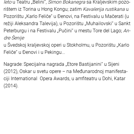
le­to
u Te­a­tru „Be­li­ni“,
Si­mon Bo­ka­ne­gra
sa Kra­ljev­skim po­zo­
ri­štem iz To­ri­na u Hong Kon­gu; za­tim
Ka­va­le­ri­ja ru­sti­ka­na
u
Po­zo­ri­štu „Kar­lo Fe­li­če“ u Đe­no­vi, na Fe­sti­va­lu u Ma­če­ra­ti (u
re­ži­ji Alek­san­dra Ta­le­vi­ja), u Po­zo­ri­štu „Mu­ha­i­lov­ski“ u Sankt
Pe­ter­bur­gu i na Fe­sti­va­lu „Pu­či­ni“ u me­stu To­re del La­go;
An­
dre Še­ni­je
u Šved­skoj kra­ljev­skoj ope­ri u Stok­hol­mu, u Po­zo­ri­štu „Kar­lo
Fe­li­če“ u Đe­no­vi i u Pe­kin­gu...
Na­gra­de: Spe­ci­jal­na na­gra­da „Eto­re Ba­sti­ja­ni­ni“ u Si­je­ni
(2012), Oskar u sve­tu ope­re – na Me­đu­na­rod­noj ma­ni­fe­sta­
ci­ji In­ter­na­ti­o­nal Ope­ra Awards, u am­fi­te­a­tru u Do­hi, Ka­tar
(2014).