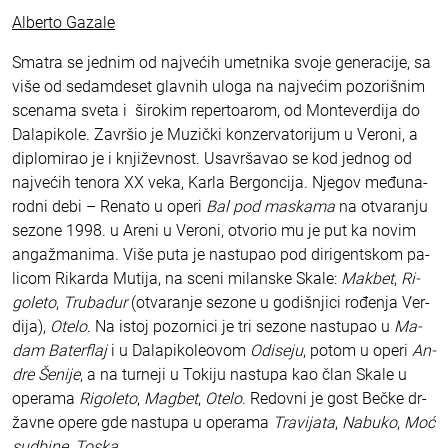
Alberto Gazale
Sma­tra se jed­nim od naj­ve­ćih umet­ni­ka svo­je ge­ne­ra­ci­je, sa
vi­še od se­dam­de­set glav­nih ulo­ga na naj­ve­ćim po­zo­ri­šnim
sce­na­ma sve­ta i ši­ro­kim re­per­to­a­rom, od Mon­te­ver­di­ja do
Da­la­pi­ko­le. Za­vr­šio je Mu­zič­ki kon­zer­va­to­ri­jum u Ve­ro­ni, a
di­plo­mi­rao je i knji­žev­nost. Usa­vr­ša­vao se kod jed­nog od
naj­ve­ćih te­no­ra XX ve­ka, Kar­la Ber­gon­ci­ja. Nje­gov me­đu­na­
rod­ni de­bi – Re­na­to u ope­ri
Bal pod ma­ska­ma
na otva­ra­nju
se­zo­ne 1998. u Are­ni u Ve­ro­ni, otvo­rio mu je put ka no­vim
an­ga­žma­ni­ma. Vi­še pu­ta je na­stu­pao pod di­ri­gent­skom pa­
li­com Ri­kar­da Mu­ti­ja, na sce­ni mi­lan­ske Ska­le:
Mak­bet
,
Ri­
go­le­to
,
Tru­ba­dur
(otva­ra­nje se­zo­ne u go­di­šnji­ci ro­đe­nja Ver­
di­ja),
Ote­lo
. Na is­toj po­zor­ni­ci je tri se­zo­ne na­stu­pao u
Ma­
dam Ba­ter­flaj
i u Da­la­pi­ko­le­o­vom
Odi­se­ju
, po­tom u ope­ri
An­
dre Še­ni­je
, a na tur­ne­ji u To­ki­ju na­stu­pa kao član Ska­le u
ope­ra­ma
Ri­go­le­to
,
Mag­bet
,
Ote­lo
. Re­dov­ni je gost Beč­ke dr­
žav­ne ope­re gde na­stu­pa u ope­ra­ma
Tra­vi­ja­ta
,
Na­bu­ko
,
Moć
sud­bi­ne
,
To­ska
.