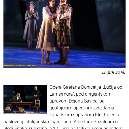
12. jun 2018.
Opera Gaetana Donicetija „Lučija od
Lamermura“, pod dirigentskom
upravom Dejana Savića, sa
gostujućim operskim zvezdama -
kanadskim sopranom Kler Kulen u
naslovnoj i italijanskim baritonom Albertom Gazaleom u
ulozi Enrika, izvedena je 12. juna na Velikoj sceni povodom