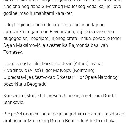
Nacionalnog dana Suverenog Malteškog Reda, koji je i ove
godine imao humanitarni karakter.
U toj tragičnoj operi u tri čina, rolu Lučijinog tajnog
ljubavnika Edgarda od Revensvuda, koji je istovremeno
dugogodišnji neprijatelj njenog brata Enrika, pevao je tenor
Dejan Maksimović, a sveštenika Rajmonda bas Ivan
Tomašev.
Uloge su ostvarili i Darko Đorđević (Arturo), Ivana
Živadinović (Alisa) i Igor Matvejev (Normano).
U predstavi je učestvovao Orkestar i Hor Opere Narodnog
pozorišta u Beogradu.
Koncertmajstor je bila Vesna Jansens, a šef Hora Đorđe
Stanković.
Pre početka opere, prisutne je prigodnim govorom pozdravio
ambasador Malteškog Reda u Beogradu Alberto di Luka.