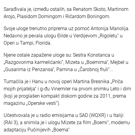
Sarađivala je, između ostalih, sa Renatom Skoto, Martinom
Arojo, Plasidom Domingom i Ričardom Boningom.
Svoje uloge trenutno priprema uz pomoć Antonija Manolija.
Nedavno je pevala ulogu Đilde u Verdijevom „Rigoletu“ u
Operi u Tampi, Florida.
Njene ostale zapažene uloge su: Sestra Konstanca u
„Razgovorima karmelićanki“, Mizeta u „Boemima“, Mejbel u
„Gusarima iz Penzansa“, Pamina u „Čarobnoj fruli“...
Tumačila je i Hanu u novoj operi Martina Bresnika „Priča
mojih prijatelja“ i g-đu Vinemiler na prvom snimku Leto i dim
(koji je proglašen kompakt diskom godine za 2011, prema
magazinu „Operske vesti“).
Učestvovala je u radio emisijama u SAD (WQXR) i u Italiji
(RAI 3), a snimila je i ulogu Mizete za film „Boemi“, modernu
adaptaciju Pučinijevih „Boema“.