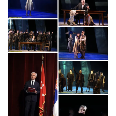
vic9769
vic9743
vic9757
vic9804
vic9733
vic9719
vic9723