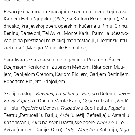
Pe­vao je i na dru­gim zna­čaj­nim sce­na­ma, me­đu ko­ji­ma su:
Kar­ne­gi Hol u Nju­jor­ku (
Ote­lo
, sa Kar­lom Ber­gon­ci­jem), Ma­
drid­skoj kra­ljev­skoj ope­ri, oper­skim ku­ća­ma u Ri­mu, Ci­ri­hu,
Ber­li­nu, Bar­se­lo­ni, Tel Avi­vu, Mon­te Kar­lu, Par­mi, a uče­stvo­
vao je na pre­sti­žnoj mu­zič­koj ma­ni­fe­sta­ci­ji „Fi­ren­tin­ski mu­
zič­ki maj“ (Mag­gio Mu­si­ca­le Fi­o­ren­ti­no).
Sa­ra­đi­vao je sa zna­čaj­nim di­ri­gen­ti­ma: Ri­kar­dom Ša­i­jem,
Džej­msom Kon­lo­nom, Zu­bi­nom Meh­tom, Ri­kar­dom Mu­ti­
jem, Da­ni­je­lom Ore­nom, Kar­lom Ri­ci­jem, Ga­ri­jem Ber­ti­ni­jem,
Ro­ber­tom Ri­ci­jem Bri­njo­li­jem...
Sko­ri­ji na­stu­pi:
Ka­va­le­ri­ja ru­sti­ka­na
i
Pa­ja­ci
u Bo­lo­nji,
De­voj­
ka sa Za­pa­da
u Ope­ri u Mon­te Kar­lu,
Gu­sar
u Te­a­tru „Ver­di“
u Tr­stu,
Ri­go­le­to
u Đe­no­vi,
Tru­ba­dur
u Sao Pa­u­lu,
Pa­ja­ci
u
Te­a­tru „Pe­tru­ce­li“ u Ba­ri­ju,
Aida
(u re­ži­ji Ze­fi­re­li­ja) u Asta­ni u
Ka­zah­sta­nu,
Ati­la
na sce­ni Ba­stilj­ske ope­re,
Na­bu­ko
u Tel
Avi­vu (di­ri­gent Da­ni­jel Oren),
Aida
i
Na­bu­ko
u Ka­lja­ri­ju,
Ri­go­