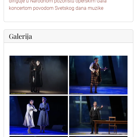
diriguje u Narodnom pozorištu operskim Gala
koncertom povodom Svetskog dana muzike
Galerija
vic9728
vic9798
vic9770
vic9764