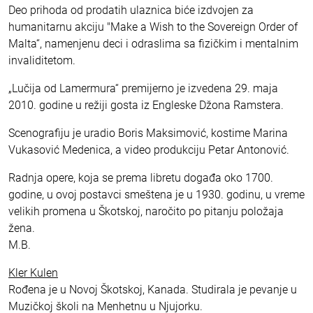
Deo prihoda od prodatih ulaznica biće izdvojen za
humanitarnu akciju "Make a Wish to the Sovereign Order of
Malta“, namenjenu deci i odraslima sa fizičkim i mentalnim
invaliditetom.
„Lučija od Lamermura“ premijerno je izvedena 29. maja
2010. godine u režiji gosta iz Engleske Džona Ramstera.
Scenografiju je uradio Boris Maksimović, kostime Marina
Vukasović Medenica, a video produkciju Petar Antonović.
Radnja opere, koja se prema libretu događa oko 1700.
godine, u ovoj postavci smeštena je u 1930. godinu, u vreme
velikih promena u Škotskoj, naročito po pitanju položaja
žena.
M.B.
Kler Kulen
Rođena je u Novoj Škotskoj, Kanada. Studirala je pevanje u
Muzičkoj školi na Menhetnu u Njujorku.