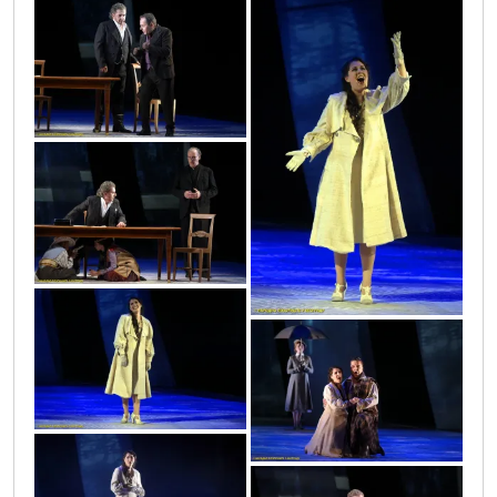
vic9748
vic9784
vic9746
vic9787
vic9802