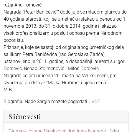
režiji Ane Tomović.
Nagrada "Petar Banićević”“ dodeljuje se mladom glumcu do
40 godina starosti, koji se umetnički istakao u periodu od 1.
novembra 2013. do 31. oktobra 2014. godine i iskazao
visok profesionalizam u poslu i odnosu prema Narodnom
pozorištu.
Priznanje, koje se sastoji od originalanog umetničkog dela
sa likom Petra Banićevića (rad Geroslava Zarića),
ustanovljeno je 2011. godine, a dosadašnji laureati su Igor
Đorđević, Nenad Stojmenović i Miloš Đorđević.
Nagrada će biti uručena 26. marta na Velikoj sceni, pre
izvođenja predstave "Majka Hrabrost i njena deca".
M.B.
Biografiju Nade Šargin možete pogledati
OVDE
Slične vesti
Glumica Jovana Stojiljković dobitnica Nagrade „Petar