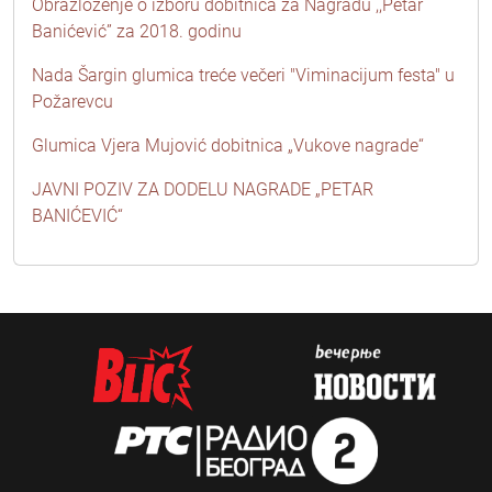
Obrazloženje o izboru dobitnica za Nagradu ,,Petar
Banićević” za 2018. godinu
Nada Šargin glumica treće večeri "Viminacijum festa" u
Požarevcu
Glumica Vjera Mujović dobitnica „Vukove nagrade“
JAVNI POZIV ZA DODELU NAGRADE „PETAR
BANIĆEVIĆ“