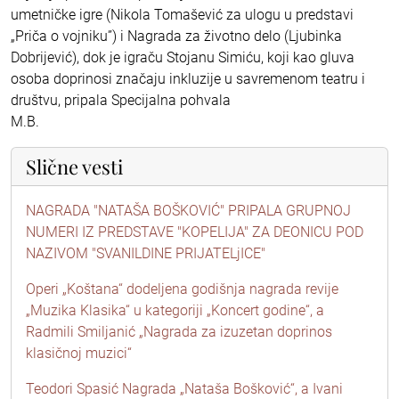
umetničke igre (Nikola Tomašević za ulogu u predstavi
„Priča o vojniku”) i Nagrada za životno delo (Ljubinka
Dobrijević), dok je igraču Stojanu Simiću, koji kao gluva
osoba doprinosi značaju inkluzije u savremenom teatru i
društvu, pripala Specijalna pohvala
M.B.
Slične vesti
NAGRADA "NATAŠA BOŠKOVIĆ" PRIPALA GRUPNOJ
NUMERI IZ PREDSTAVE "KOPELIJA" ZA DEONICU POD
NAZIVOM "SVANILDINE PRIJATELjICE"
Operi „Koštana“ dodeljena godišnja nagrada revije
„Muzika Klasika“ u kategoriji „Koncert godine“, a
Radmili Smiljanić „Nagrada za izuzetan doprinos
klasičnoj muzici“
Teodori Spasić Nagrada „Nataša Bošković“, a Ivani