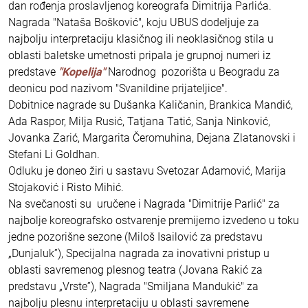
dan rođenja proslavljenog koreografa Dimitrija Parlića.
Nagrada "Nataša Bošković", koju UBUS dodeljuje za
najbolju interpretaciju klasičnog ili neoklasičnog stila u
oblasti baletske umetnosti pripala je grupnoj numeri iz
predstave
"Kopelija"
Narodnog pozorišta u Beogradu za
deonicu pod nazivom "Svanildine prijateljice".
Dobitnice nagrade su Dušanka Kaličanin, Brankica Mandić,
Ada Raspor, Milja Rusić, Tatjana Tatić, Sanja Ninković,
Jovanka Zarić, Margarita Čeromuhina, Dejana Zlatanovski i
Stefani Li Goldhan.
Odluku je doneo žiri u sastavu Svetozar Adamović, Marija
Stojaković i Risto Mihić.
Na svečanosti su uručene i Nagrada "Dimitrije Parlić" za
najbolje koreografsko ostvarenje premijerno izvedeno u toku
jedne pozorišne sezone (Miloš Isailović za predstavu
„Dunjaluk”), Specijalna nagrada za inovativni pristup u
oblasti savremenog plesnog teatra (Jovana Rakić za
predstavu „Vrste”), Nagrada "Smiljana Mandukić" za
najbolju plesnu interpretaciju u oblasti savremene