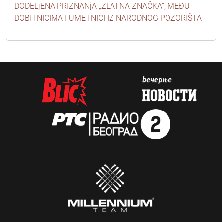
DODELjENA PRIZNANjA „ZLATNA ZNAČKA“, MEĐU
DOBITNICIMA I UMETNICI IZ NARODNOG POZORIŠTA