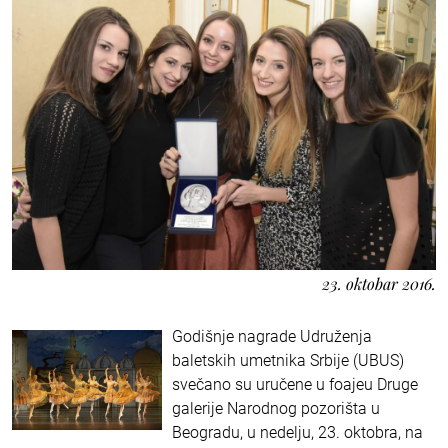
23. oktobar 2016.
Godišnje nagrade Udruženja
baletskih umetnika Srbije (UBUS)
svečano su uručene u foajeu Druge
galerije Narodnog pozorišta u
Beogradu, u nedelju, 23. oktobra, na