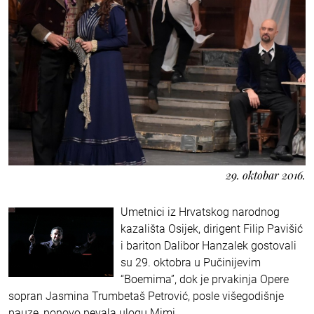
29. oktobar 2016.
Umetnici iz Hrvatskog narodnog
kazališta Osijek, dirigent Filip Pavišić
i bariton Dalibor Hanzalek gostovali
su 29. oktobra u Pučinijevim
“Boemima”, dok je prvakinja Opere
sopran Jasmina Trumbetaš Petrović, posle višegodišnje
pauze, ponovo pevala ulogu Mimi.