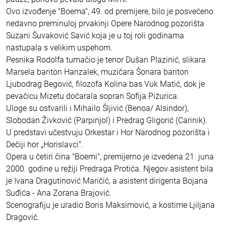
Ovo izvođenje "Boema", 49. od premijere, bilo je posvećeno
nedavno preminuloj prvakinji Opere Narodnog pozorišta
Suzani Šuvaković Savić koja je u toj roli godinama
nastupala s velikim uspehom.
Pesnika Rodolfa tumačio je tenor Dušan Plazinić, slikara
Marsela bariton Hanzalek, muzičara Šonara bariton
Ljubodrag Begović, filozofa Kolina bas Vuk Matić, dok je
pevačicu Mizetu dočarala sopran Sofija Pižurica.
Uloge su ostvarili i Mihailo Šljivić (Benoa/ Alsindor),
Slobodan Živković (Parpinjol) i Predrag Gligorić (Carinik).
U predstavi učestvuju Orkestar i Hor Narodnog pozorišta i
Dečiji hor „Horislavci".
Opera u četiri čina "Boemi", premijerno je izvedena 21. juna
2000. godine u režiji Predraga Protića. Njegov asistent bila
je Ivana Dragutinović Maričić, a asistent dirigenta Bojana
Suđića - Ana Zorana Brajović.
Scenografiju je uradio Boris Maksimović, a kostime Ljiljana
Dragović.