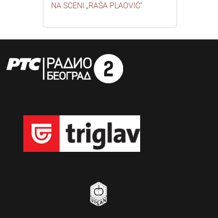
NA SCENI „RAŠA PLAOVIĆ“