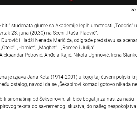
20.
e biti“ studenata glume sa Akademije lepih umetnosti „Todoris“ u
rtak 23. juna (20,30) na Sceni „Raša Plaović“.
ra Đurović i Hadži Nenada Maričića, odigraće predstavu sa scena
telo“, „Hamlet“, „Magbet“ i „Romeo i Julija“.
Aleksandar Petrović, Anđela Rajić, Nikola Ugrinović, Irena Stanko
a je izjava Jana Kota (1914-2001) u kojoj taj čuveni poljski kn
, između ostalog, navodi da se „Šekspirovi komadi gotovo nikada ne
 biti siromašniji od Šekspirovih, ali biće bogatiji za nas, za našu
pirovog teksta do savremenog iskustva, do našeg nespokojstva 