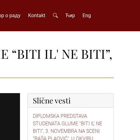
р о раду
Kontakt
Ћир
Eng
ITI IL' NE BITI”,
Slične vesti
DIPLOMSKA PREDSTAVA
STUDENATA GLUME “BITI IL' NE
BITI”, 3. NOVEMBRA NA SCENI
“RAŠA PLAOVIĆ“, U OKVIRU