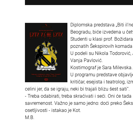
Diplomska predstava „Biti il'n
Beogradu, biće izvedena u četv
Studenti u klasi prof. Božida
poznatih Šekspirovih komada „O
U podeli su Nikola Todorović, 
Vanja Pavlović.
Kostimograf je Sara Milevska.
U programu predstave objavljen
kritičar, esejista i teatrolog
celini jer, da se igraju, neki bi trajali blizu šest sati“.
- Treba odabirati, treba skraćivati i seći. Oni će tada
savremenost. Važno je samo jedno: doći preko Šeks
osetljivosti - istakao je Kot.
M.B.