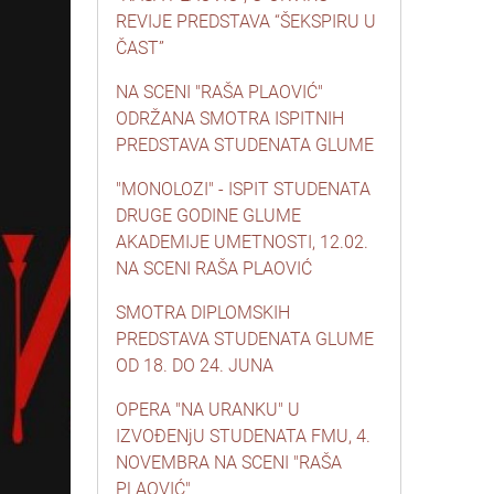
REVIJE PREDSTAVA “ŠEKSPIRU U
ČAST”
NA SCENI "RAŠA PLAOVIĆ"
ODRŽANA SMOTRA ISPITNIH
PREDSTAVA STUDENATA GLUME
"MONOLOZI" - ISPIT STUDENATA
DRUGE GODINE GLUME
AKADEMIJE UMETNOSTI, 12.02.
NA SCENI RAŠA PLAOVIĆ
SMOTRA DIPLOMSKIH
PREDSTAVA STUDENATA GLUME
OD 18. DO 24. JUNA
OPERA "NA URANKU" U
IZVOĐENjU STUDENATA FMU, 4.
NOVEMBRA NA SCENI "RAŠA
PLAOVIĆ"