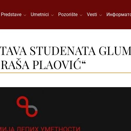
Predstave
Umetnici
Pozorište
Vesti
Информато
VA STUDENATA GLUME “B
 “RAŠA PLAOVIĆ“