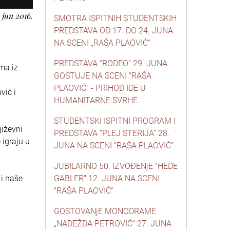
 jun 2016.
SMOTRA ISPITNIH STUDENTSKIH
PREDSTAVA OD 17. DO 24. JUNA
NA SCENI „RAŠA PLAOVIĆ“
PREDSTAVA “RODEO” 29. JUNA
ma iz
GOSTUJE NA SCENI "RAŠA
PLAOVIĆ" - PRIHOD IDE U
vić i
HUMANITARNE SVRHE
STUDENTSKI ISPITNI PROGRAM I
jiževni
PREDSTAVA “PLEJ STERIJA” 28.
 igraju u
JUNA NA SCENI “RAŠA PLAOVIĆ”
JUBILARNO 50. IZVOĐENjE "HEDE
i naše
GABLER" 12. JUNA NA SCENI
"RAŠA PLAOVIĆ"
GOSTOVANjE MONODRAME
„NADEŽDA PETROVIĆ“ 27. JUNA