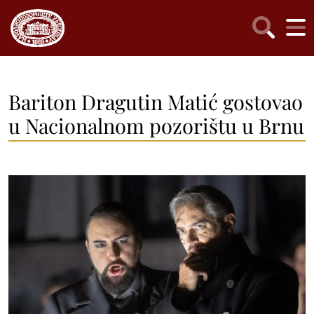
Bariton Dragutin Matić gostovao
u Nacionalnom pozorištu u Brnu