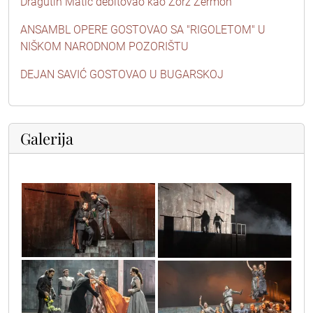
Dragutin Matić debitovao kao Žorž Žermon
ANSAMBL OPERE GOSTOVAO SA "RIGOLETOM" U
NIŠKOM NARODNOM POZORIŠTU
DEJAN SAVIĆ GOSTOVAO U BUGARSKOJ
Galerija
untitled123
untitled12
untitled
untitled76