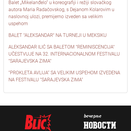
Balet „Mikelanđelo” u koreografiji i režiji slovačkog
autora Maria Radačovskog, s Dejanom Kolarovim u
naslovnoj ulozi, premijerno izveden sa velikim
uspehom
BALET "ALEKSANDAR" NA TURNEJI U MEKSIKU
ALEKSANDAR ILIĆ SA BALETOM "REMINISCENCIJA"
UČESTVUJE NA 32. INTERNACIONALNOM FESTIVALU
"SARAJEVSKA ZIMA"
“PROKLETA AVLIJA” SA VELIKIM USPEHOM IZVEDENA
NA FESTIVALU “SARAJEVSKA ZIMA”