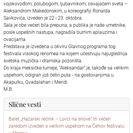
vojskovođom, polubogom, ljubavnikom, osvajačem sveta –
Aleksandrom Makedonskim, u koreografiji Ronalda
Savkovića, izveden je 22 i 23. oktobra.
Sala je obe večeri bila prepuna, a publika je naše umetnike,
posle uspešnih nastupa, nagradila burnim aplauzima i
ovacijama.
Predstava je izvedena u okviru Glavnog programa tog
festivala visokog renomea na kojem učestvuju najuglednija
svetska muzička i dramska pozorišta.
Do kraja meksičke turneje, "Aleksandar" je, takođe sa velikim
uspehom, odigran još četiri puta - na gostovanjima u
Akapulku, Gvadalahari i Meridi.
M.B.
Slične vesti
Balet „Hazarski rečnik – Lovci na snove“ tri večeri
zaredom izveden s velikim uspehom na Čehov festivalu