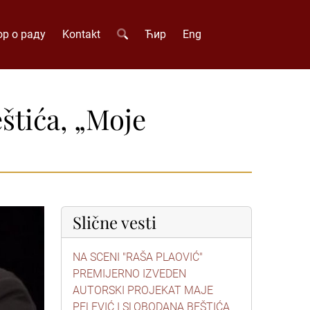
р о раду
Kontakt
Ћир
Eng
štića, „Moje
Slične vesti
NA SCENI "RAŠA PLAOVIĆ"
PREMIJERNO IZVEDEN
AUTORSKI PROJEKAT MAJE
PELEVIĆ I SLOBODANA BEŠTIĆA