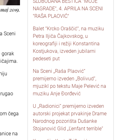
SLOBODANA BEŠTIĆA "MOJE
NAGRADE", 4. APRILA NA SCENI
 maj 2019.
"RAŠA PLAOVIĆ"
Balet "Krcko Oraščić", na muziku
na Sceni
Petra Iljiča Čajkovskog, u
koreografiji i režiji Konstantina
Kostjukova, izveden jubilarni
o gorak
pedeseti put
ičajima.
Na Sceni „Raša Plaović“
miju
premijerno izveden „Bolivud“,
mjuzikl po tekstu Maje Pelević na
 rugao
muziku Anje Đorđević
U „Radionici“ premijerno izveden
ikom čega
autorski projekat prvakinje Drame
Narodnog pozorišta Dušanke
Stojanović Glid „L'enfant terrible“
vanice na