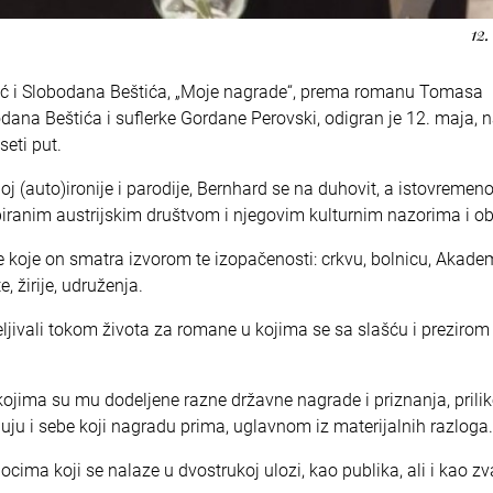
12.
vić i Slobodana Beštića, „Moje nagrade“, prema romanu Tomasa
dana Beštića i suflerke Gordane Perovski, odigran je 12. maja, 
seti put.
oj (auto)ironije i parodije, Bernhard se na duhovit, a istovremen
ranim austrijskim društvom i njegovim kulturnim nazorima i ob
je koje on smatra izvorom te izopačenosti: crkvu, bolnicu, Akade
, žirije, udruženja.
jivali tokom života za romane u kojima se sa slašću i prezirom
u kojima su mu dodeljene razne državne nagrade i priznanja, pril
ju i sebe koji nagradu prima, uglavnom iz materijalnih razloga.
cima koji se nalaze u dvostrukoj ulozi, kao publika, ali i kao z