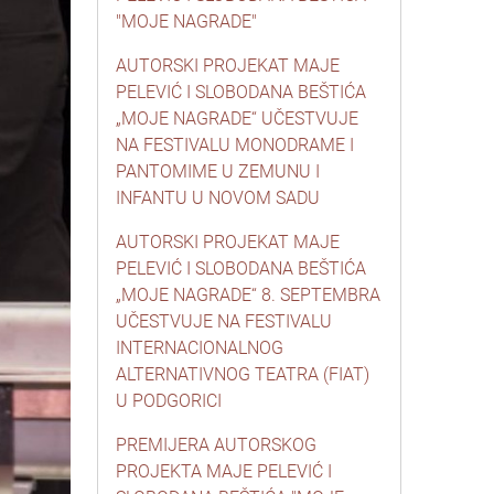
"MOJE NAGRADE"
AUTORSKI PROJEKAT MAJE
PELEVIĆ I SLOBODANA BEŠTIĆA
„MOJE NAGRADE“ UČESTVUJE
NA FESTIVALU MONODRAME I
PANTOMIME U ZEMUNU I
INFANTU U NOVOM SADU
AUTORSKI PROJEKAT MAJE
PELEVIĆ I SLOBODANA BEŠTIĆA
„MOJE NAGRADE“ 8. SEPTEMBRA
UČESTVUJE NA FESTIVALU
INTERNACIONALNOG
ALTERNATIVNOG TEATRA (FIAT)
U PODGORICI
PREMIJERA AUTORSKOG
PROJEKTA MAJE PELEVIĆ I