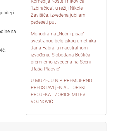
Komedija Koste Trifkovića
"Izbiračica", u režiji Nikole
ubilej i
Zavišića, izvedena jubilarni
pedeseti put
odine na
Monodrama „Noćni pisac”
svestranog belgijskog umetnika
Jana Fabra, u maestralnom
ić,
izvođenju Slobodana Beštića
premijerno izvedena na Sceni
„Raša Plaović”
U MUZEJU N.P. PREMIJERNO
PREDSTAVLjEN AUTORSKI
PROJEKAT ZORICE MITEV
VOJNOVIĆ