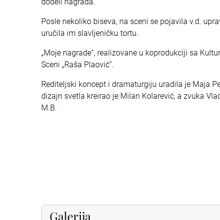
dodeli nagrada.
Posle nekoliko biseva, na sceni se pojavila v.d. upra
uručila im slavljeničku tortu.
„Moje nagrade“, realizovane u koprodukciji sa Kult
Sceni „Raša Plaović“.
Rediteljski koncept i dramaturgiju uradila je Maja 
dizajn svetla kreirao je Milan Kolarević, a zvuka Vlad
M.B.
Galerija