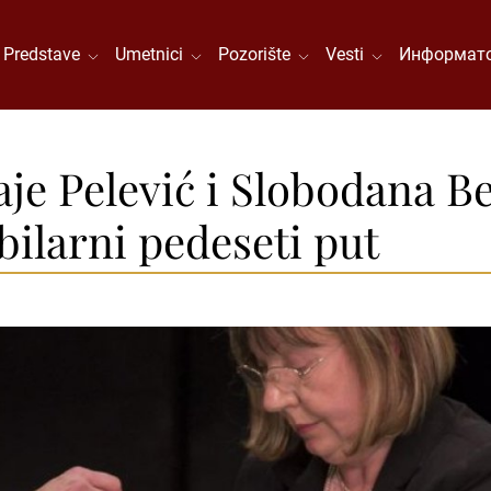
Predstave
Umetnici
Pozorište
Vesti
Информато
je Pelević i Slobodana Be
bilarni pedeseti put