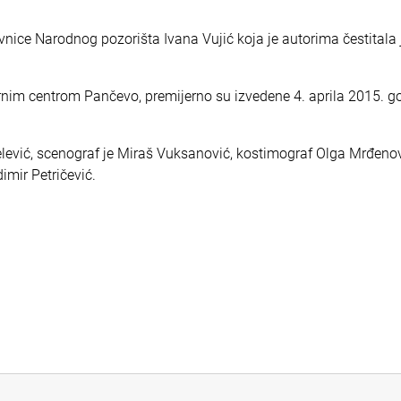
vnice Narodnog pozorišta Ivana Vujić koja je autorima čestitala j
urnim centrom Pančevo, premijerno su izvedene 4. aprila 2015. g
Pelević, scenograf je Miraš Vuksanović, kostimograf Olga Mrđenov
imir Petričević.