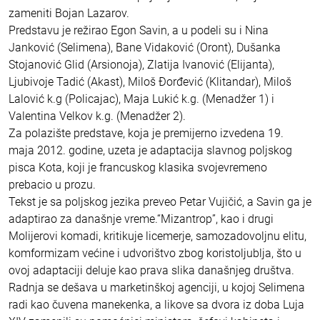
zameniti Bojan Lazarov.
Predstavu je režirao Egon Savin, a u podeli su i Nina
Janković (Selimena), Bane Vidaković (Oront), Dušanka
Stojanović Glid (Arsionoja), Zlatija Ivanović (Elijanta),
Ljubivoje Tadić (Akast), Miloš Đorđević (Klitandar), Miloš
Lalović k.g (Policajac), Maja Lukić k.g. (Menadžer 1) i
Valentina Velkov k.g. (Menadžer 2).
Za polazište predstave, koja je premijerno izvedena 19.
maja 2012. godine, uzeta je adaptacija slavnog poljskog
pisca Kota, koji je francuskog klasika svojevremeno
prebacio u prozu.
Tekst je sa poljskog jezika preveo Petar Vujičić, a Savin ga je
adaptirao za današnje vreme.“Mizantrop”, kao i drugi
Molijerovi komadi, kritikuje licemerje, samozadovoljnu elitu,
komformizam većine i udvorištvo zbog koristoljublja, što u
ovoj adaptaciji deluje kao prava slika današnjeg društva.
Radnja se dešava u marketinškoj agenciji, u kojoj Selimena
radi kao čuvena manekenka, a likove sa dvora iz doba Luja