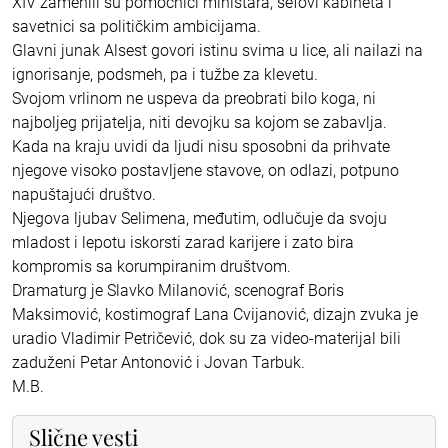
XIV zamenili su pomoćnici ministara, šefovi kabineta i
savetnici sa političkim ambicijama.
Glavni junak Alsest govori istinu svima u lice, ali nailazi na
ignorisanje, podsmeh, pa i tužbe za klevetu.
Svojom vrlinom ne uspeva da preobrati bilo koga, ni
najboljeg prijatelja, niti devojku sa kojom se zabavlja.
Kada na kraju uvidi da ljudi nisu sposobni da prihvate
njegove visoko postavljene stavove, on odlazi, potpuno
napuštajući društvo.
Njegova ljubav Selimena, međutim, odlučuje da svoju
mladost i lepotu iskorsti zarad karijere i zato bira
kompromis sa korumpiranim društvom.
Dramaturg je Slavko Milanović, scenograf Boris
Maksimović, kostimograf Lana Cvijanović, dizajn zvuka je
uradio Vladimir Petričević, dok su za video-materijal bili
zaduženi Petar Antonović i Jovan Tarbuk.
M.B.
Slične vesti