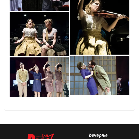
orkestar_16
orkestar_17
mizantrop18
mizantrop25