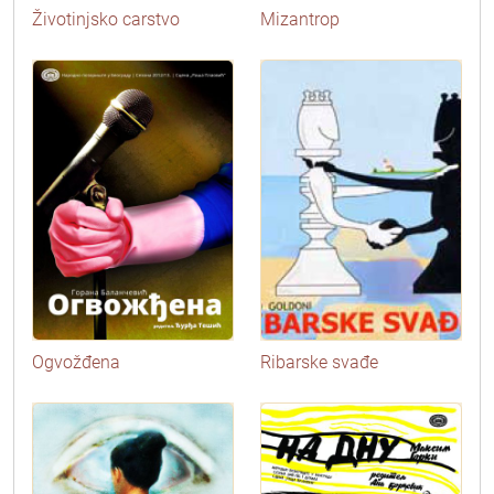
Životinjsko carstvo
Mizantrop
Ogvožđena
Ribarske svađe