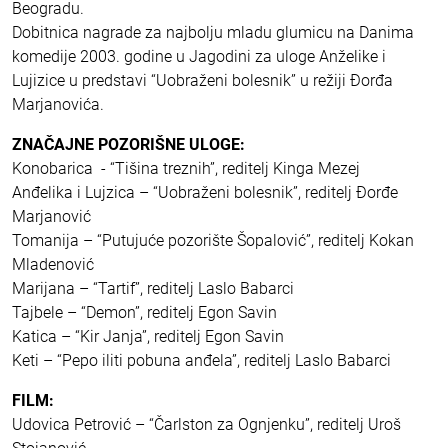
Beogradu.
Dobitnica nagrade za najbolju mladu glumicu na Danima
komedije 2003. godine u Jagodini za uloge Anželike i
Lujizice u predstavi “Uobraženi bolesnik” u režiji Đorđa
Marjanovića.
ZNAČAJNE POZORIŠNE ULOGE:
Konobarica - “Tišina treznih”, reditelj Kinga Mezej
Anđelika i Lujzica – “Uobraženi bolesnik”, reditelj Đorđe
Marjanović
Tomanija – “Putujuće pozorište Šopalović”, reditelj Kokan
Mladenović
Marijana – “Tartif”, reditelj Laslo Babarci
Tajbele – “Demon”, reditelj Egon Savin
Katica – “Kir Janja”, reditelj Egon Savin
Keti – “Pepo iliti pobuna anđela”, reditelj Laslo Babarci
FILM:
Udovica Petrović – “Čarlston za Ognjenku”, reditelj Uroš