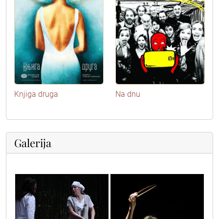
Knjiga druga
Na dnu
Galerija
img_3453