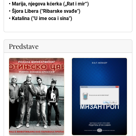
• Marija, njegova kćerka („Rat i mir“)
• Šjora Libera ("Ribarske svađe")
• Katalina ("U ime oca i sina")
Predstave