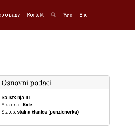
р о раду
Kontakt
Ћир
Eng
Osnovni podaci
Solistkinja III
Ansambl:
Balet
Status:
stalna članica (penzionerka)