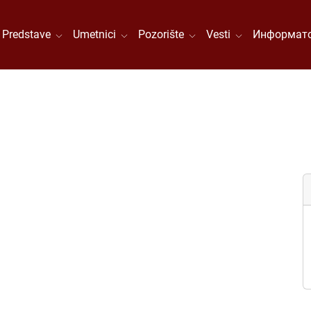
Predstave
Umetnici
Pozorište
Vesti
Информато