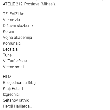
ATELjE 212: Proslava (Mihael).
TELEVIZIJA:
Vreme zla
Državni službenik
Koreni
Vojna akademija
Komunalci
Deca zla
Tunel
V (Fau) efekat
Vreme smrti…
FILM:
Bilo jednom u Srbiji
Kralj Petar I
Izgrednici
Šejtanov ratnik
Heroji Halijarda…