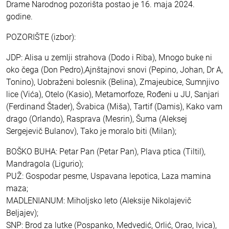
Drame Narodnog pozorišta postao je 16. maja 2024.
godine.
POZORIŠTE (izbor):
JDP: Alisa u zemlji strahova (Dodo i Riba), Mnogo buke ni
oko čega (Don Pedro),Ajnštajnovi snovi (Pepino, Johan, Dr A,
Tonino), Uobraženi bolesnik (Belina), Zmajeubice, Sumnjivo
lice (Vića), Otelo (Kasio), Metamorfoze, Rođeni u JU, Sanjari
(Ferdinand Štader), Švabica (Miša), Tartif (Damis), Kako vam
drago (Orlando), Rasprava (Mesrin), Šuma (Aleksej
Sergejevič Bulanov), Tako je moralo biti (Milan);
BOŠKO BUHA: Petar Pan (Petar Pan), Plava ptica (Tiltil),
Mandragola (Ligurio);
PUŽ: Gospodar pesme, Uspavana lepotica, Laza mamina
maza;
MADLENIANUM: Miholjsko leto (Aleksije Nikolajevič
Beljajev);
SNP: Brod za lutke (Pospanko, Medvedić, Orlić, Orao, Ivica),