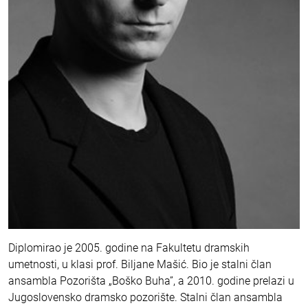
Diplomirao je 2005. godine na Fakultetu dramskih
umetnosti, u klasi prof. Biljane Mašić. Bio je stalni član
ansambla Pozorišta „Boško Buha”, a 2010. godine prelazi u
Jugoslovensko dramsko pozorište. Stalni član ansambla