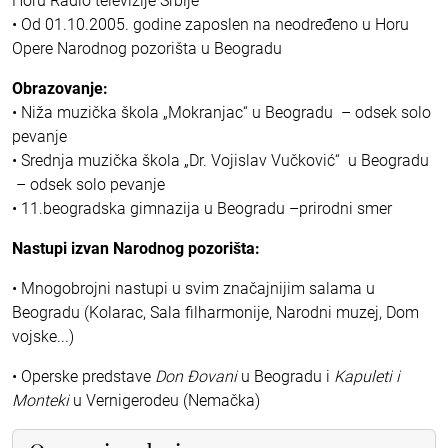
Horu Radio televizije Srbije
• Od 01.10.2005. godine zaposlen na neodređeno u Horu
Opere Narodnog pozorišta u Beogradu
Obrazovanje:
• Niža muzička škola „Mokranjac“ u Beogradu – odsek solo
pevanje
• Srednja muzička škola „Dr. Vojislav Vučković“ u Beogradu
– odsek solo pevanje
• 11.beogradska gimnazija u Beogradu –prirodni smer
Nastupi izvan Narodnog pozorišta:
• Mnogobrojni nastupi u svim značajnijim salama u
Beogradu (Kolarac, Sala filharmonije, Narodni muzej, Dom
vojske...)
• Operske predstave
Don Đovani
u Beogradu i
Kapuleti i
Monteki
u Vernigerodeu (Nemačka)