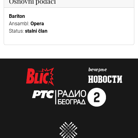
Osnovni podaci
Bariton
Ansambl:
Opera
Status:
stalni član