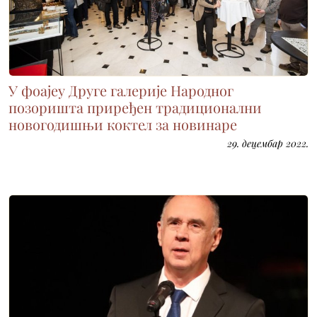
У фоајеу Друге галерије Народног
позоришта приређен традиционални
новогодишњи коктел за новинаре
29. децембар 2022.