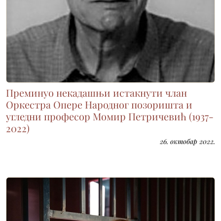
Преминуо некадашњи истакнути члан
Оркестра Опере Народног позоришта и
угледни професор Момир Петричевић (1937-
2022)
26. октобар 2022.