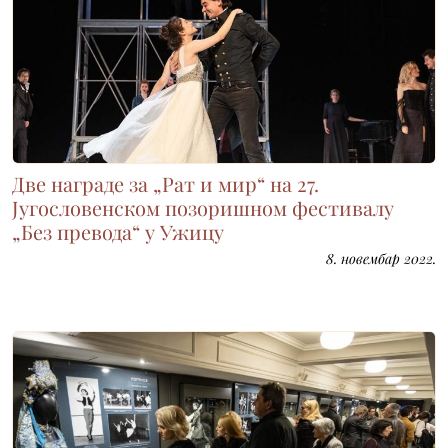
Две награде за „Рат и мир“ на 27.
Југословенском позоришном фестивалу
„Без превода“ у Ужицу
8. новембар 2022.