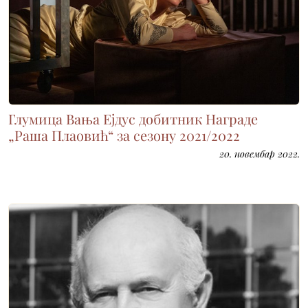
Глумица Вања Ејдус добитник Награде
„Раша Плаовић“ за сезону 2021/2022
20. новембар 2022.