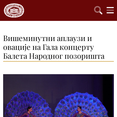
Вишеминутни аплаузи и
овације на Гала концерту
Балета Народног позоришта