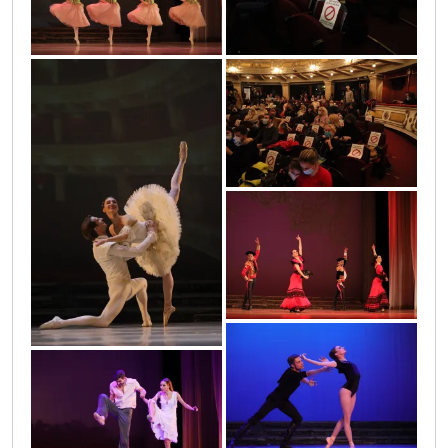
0o3a7917
0o3a8018_-_copy
0o3a8187_-_copy
0o3a8537_-_copy
0o3a8703_-_copy