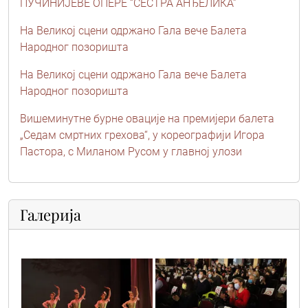
ПУЧИНИЈЕВЕ ОПЕРЕ “СЕСТРА АНЂЕЛИКА”
На Великој сцени одржано Гала вече Балета
Народног позоришта
На Великој сцени одржано Гала вече Балета
Народног позоришта
Вишеминутне бурне овације на премијери балета
„Седам смртних грехова“, у кореографији Игора
Пастора, с Миланом Русом у главној улози
Галерија
0o3a8446_-_copy
0o3a9247