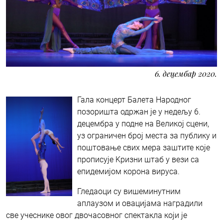
6. децембар 2020.
Гала концерт Балета Народног
позоришта одржан је у недељу 6.
децембра у подне на Великој сцени,
уз ограничен број места за публику и
поштовање свих мера заштите које
прописује Kризни штаб у вези са
епидемијом корона вируса.
Гледаоци су вишеминутним
аплаузом и овацијама наградили
све учеснике овог двочасовног спектакла који је