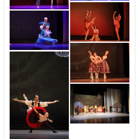
0o3a8925
0o3a8412_-_copy
0o3a8228_-_copy
0o3a9038
0o3a9258