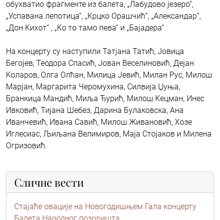
обухватио фрагменте из балета, „Лабудово језеро“,
„Успавана лепотица“, „Kрцко Орашчић“, „Александар“,
„Дон Kихот“ , „Kо то тамо пева“ и „Бајадера“.
На концерту су наступили Татјана Татић, Јовица
Бегојев, Теодора Спасић, Јован Веселиновић, Дејан
Kоларов, Олга Олћан, Милица Јевић, Милан Рус, Милош
Марјан, Маргарита Черомухина, Силвија Џуња,
Бранкица Мандић, Миља Ђурић, Милош Kецман, Инес
Ивковић, Тијана Шебез, Дарина Булаковска, Ана
Иванчевић, Ивана Савић, Милош Живановић, Хозе
Иглесиас, Љиљана Велимиров, Маја Стојаков и Милена
Огризовић.
Сличне вести
Стајаће овације на Новогодишњем Гала концерту
Балета Народног позоришта