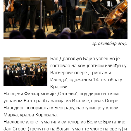
14. октобар 2017.
Бас Драгољуб Бајић успешно је
гостовао на концертном извођењу
Вагнерове опере „Тристан и
Изолда“, одржаном 14. октобра у
Крајови.
На сцени Филхармоније „Олтениа”, под диригентском
управом Валтера Атанасија из Италије, првак Опере
Народног позоришта у Београду, наступио је у улози
Марка, краља Корнвала.
Насловне улоге тумачили су тенор из Велике Британије
Јан Стореј (тренутно најбољи тумач те улоге на свету) и