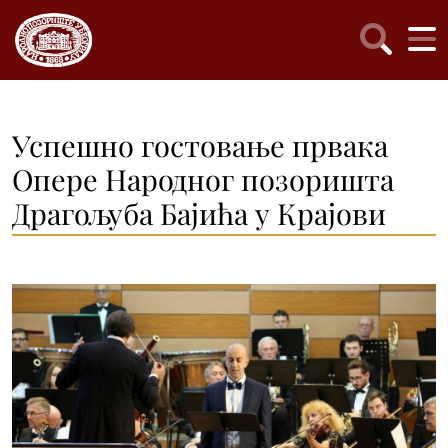
Успешно гостовање првака
Опере Народног позоришта
Драгољуба Бајића у Крајови