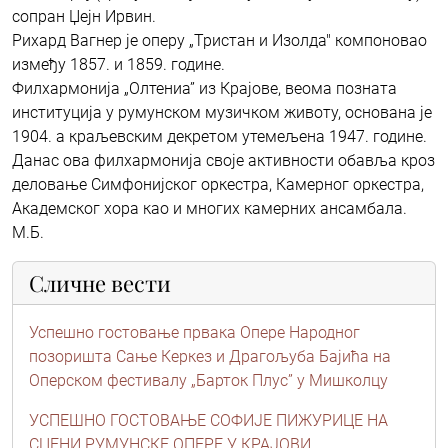
сопран Џејн Ирвин.
Рихард Вагнер је оперу „Тристан и Изолда" компоновао
између 1857. и 1859. године.
Филхармонија „Олтениа” из Крајове, веома позната
институција у румунском музичком животу, основана је
1904. а краљевским декретом утемељена 1947. године.
Данас ова филхармонија своје активности обавља кроз
деловање Симфонијског оркестра, Камерног оркестра,
Академског хора као и многих камерних ансамбала.
М.Б.
Сличне вести
Успешно гостовање првака Опере Народног
позоришта Сање Керкез и Драгољуба Бајића на
Оперском фестивалу „Барток Плус” у Мишколцу
УСПЕШНО ГОСТОВАЊЕ СОФИЈЕ ПИЖУРИЦЕ НА
СЦЕНИ РУМУНСКЕ ОПЕРЕ У КРАЈОВИ