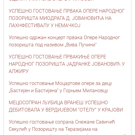
УСПЕШНО ГОСТОВАЊЕ ПРВАКА ОПЕРЕ НАРОДНОГ
ПОЗОРИШТА МИОДРАГА Д. ЈОВАНОВИЋА НА
ЛАХНФЕСТИВАЛУ У НЕМАЧКОЈ
Успешно одржан концерт првака Опере Народног
позоришта под називом „Вива Пучини“
УСПЕШНО ГОСТОВАЊЕ ПРВАКИЊЕ ОПЕРЕ
НАРОДНОГ ПОЗОРИШТА ЈАДРАНКЕ ЈОВАНОВИЋ У
АЛЖИРУ
Успешно гостовање Моцартове опере за децу
„Бастијен и Бастијена“ у Горњем Милановцу
MEЦОСОПРАН ЉУБИЦА ВРАНЕШ УСПЕШНО
ДЕБИТОВАЛА У ВЕРДИЈЕВОМ “ОТЕЛУ“ У КРАЈОВИ
Успешно гостовање сопрана Снежане Савичић
Секулић у Позоришту на Теразијама на